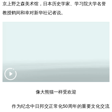
京上野之森美术馆，日本历史学家、学习院大学名誉
学术中国
乡村振兴
银龄
溯源中国
教授鹤间和幸对新华社记者说。
城市
旅游
能源
会展
彩票
娱乐
时尚
悦读
公益
一带一路
亚太网
上市公司
文化产业
地方频道
北京
天津
河北
山西
像大熊猫一样受欢迎
辽宁
吉林
上海
江苏
浙江
安徽
福建
江西
作为纪念中日邦交正常化50周年的重要文化交流