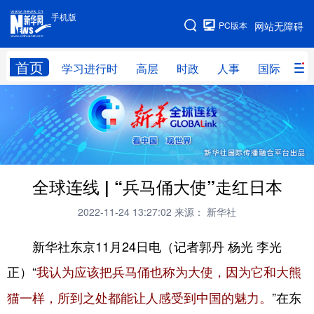
手机版
手机版
PC版本
网站无障碍
网站地图
首页
学习进行时
高层
时政
人事
国际
财
学习进行时
高层
时政
人事
国际
财经
网评
港澳
台湾
思客智库
全球连线
教育
全球连线 | “兵马俑大使”走红日本
科技
科创
量子
体育
2022-11-24 13:27:02
来源： 新华社
文化
书画
健康
军事
新华社东京11月24日电（记者郭丹 杨光 李光
访谈
视频
图片
政务
正）“
我认为应该把兵马俑也称为大使，因为它和大熊
法律
中央文件
金融
汽车
”在东
猫一样，所到之处都能让人感受到中国的魅力。
食品
人居
信息化
数字经济