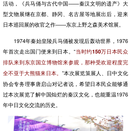
山东
河南
湖北
湖南
活动，《兵马俑与古代中国——秦汉文明的遗产》大
型文物展继在京都、静冈、名古屋等地展出后，迎来
广东
广西
海南
重庆
日本巡回展的收官之作——东京上野之森美术馆展。
四川
贵州
云南
西藏
陕西
甘肃
青海
宁夏
1974年秦始皇陵兵马俑被发现后轰动世界，1976
年首次走出国门便来到日本。“
当时约150万日本民众
新疆
内蒙古
黑龙江
排队来到东京国立博物馆来参观，那种受欢迎程度完
”本次展览策展人、日中文化
全不亚于大熊猫来日本。
多语种频道
协会专务理事唐启山对记者说，希望日本民众能够通
English
Español
Français
عربى
过本次展览了解中国灿烂的秦汉文化，也能重温1976
Русский язык
日本語
한국어
年中日文化交流的历史。
Deutsch
Português