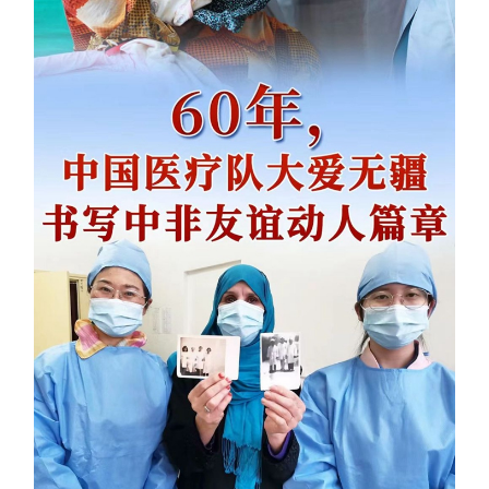
学术中国
乡村振兴
银龄
溯源中国
城市
旅游
能源
会展
彩票
娱乐
时尚
悦读
公益
一带一路
亚太网
上市公司
文化产业
地方频道
北京
天津
河北
山西
辽宁
吉林
上海
江苏
浙江
安徽
福建
江西