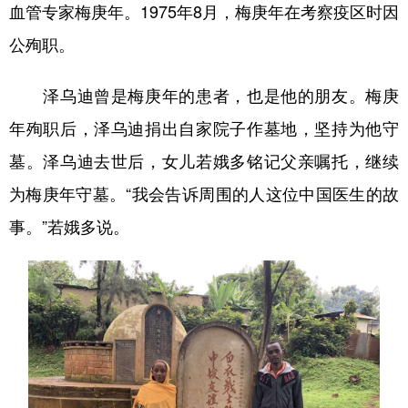
血管专家梅庚年。1975年8月，梅庚年在考察疫区时因
公殉职。
泽乌迪曾是梅庚年的患者，也是他的朋友。梅庚
年殉职后，泽乌迪捐出自家院子作墓地，坚持为他守
墓。泽乌迪去世后，女儿若娥多铭记父亲嘱托，继续
为梅庚年守墓。“我会告诉周围的人这位中国医生的故
事。”若娥多说。