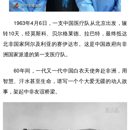
山东
河南
湖北
湖南
广东
广西
海南
重庆
1963年4月6日，一支中国医疗队从北京出发，辗
四川
贵州
云南
西藏
转10天，经莫斯科、贝尔格莱德、拉巴特，最终抵达
陕西
甘肃
青海
宁夏
北非国家阿尔及利亚的赛伊达市。这是中国政府向非
新疆
内蒙古
黑龙江
洲国家派遣的第一支医疗队。
60年间，一代又一代中国白衣天使奔赴非洲，用
多语种频道
智慧、汗水甚至生命，谱写一个个大爱无疆的动人故
English
Español
Français
عربى
事，架起中非友谊桥梁。
Русский язык
日本語
한국어
Deutsch
Português