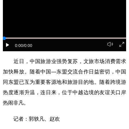
学术中国
乡村振兴
银龄
溯源中国
城市
旅游
能源
会展
彩票
娱乐
时尚
悦读
0:00
/0:00
公益
一带一路
亚太网
上市公司
文化产业
近日，中国旅游业强势复苏，文旅市场消费需求
加快释放。随着中国—东盟交流合作日益密切，中国
同东盟已互为重要客源地和旅游目的地。随着跨境游
地方频道
热度逐渐升温，连日来，位于中越边境的友谊关口岸
北京
天津
河北
山西
热闹非凡。
辽宁
吉林
上海
江苏
记者：郭轶凡、赵欢
浙江
安徽
福建
江西