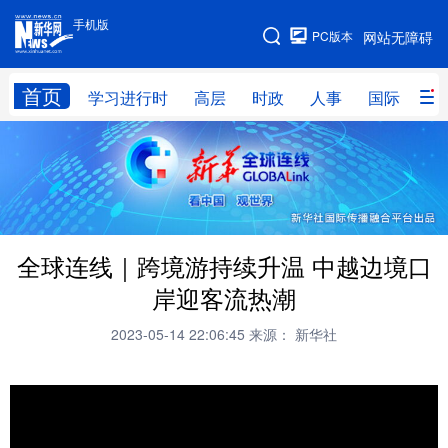
手机版
手机版
PC版本
网站无障碍
网站地图
首页
学习进行时
高层
时政
人事
国际
财
学习进行时
高层
时政
人事
国际
财经
网评
港澳
台湾
思客智库
全球连线
教育
全球连线｜跨境游持续升温 中越边境口
科技
科创
量子
体育
岸迎客流热潮
文化
书画
健康
军事
2023-05-14 22:06:45
来源： 新华社
访谈
视频
图片
政务
法律
中央文件
金融
汽车
食品
人居
信息化
数字经济