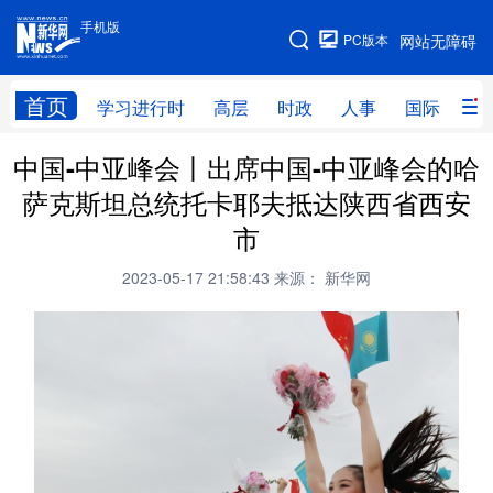
手机版
手机版
PC版本
网站无障碍
网站地图
首页
学习进行时
高层
时政
人事
国际
财
中国-中亚峰会丨出席中国-中亚峰会的哈
学习进行时
高层
时政
人事
萨克斯坦总统托卡耶夫抵达陕西省西安
国际
财经
网评
港澳
市
台湾
思客智库
全球连线
教育
2023-05-17 21:58:43
来源： 新华网
科技
科创
量子
体育
文化
书画
健康
军事
访谈
视频
图片
政务
法律
中央文件
金融
汽车
食品
人居
信息化
数字经济