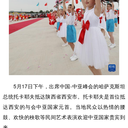
学术中国
乡村振兴
银龄
溯源中国
城市
旅游
能源
会展
彩票
娱乐
时尚
悦读
公益
一带一路
亚太网
上市公司
文化产业
地方频道
5月17日下午，出席中国-中亚峰会的哈萨克斯坦
北京
天津
河北
山西
总统托卡耶夫抵达陕西省西安市。托卡耶夫是首位抵
辽宁
吉林
上海
江苏
达西安的与会中亚国家元首。当地民众以热情的腰
鼓、欢快的秧歌等民间艺术表演欢迎中亚国家贵宾到
浙江
安徽
福建
江西
来。