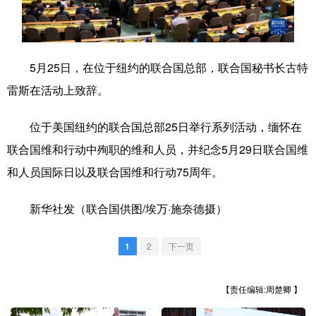
学术中国
乡村振兴
银龄
溯源中国
城市
旅游
能源
会展
5月25日，在位于纽约的联合国总部，联合国秘书长古特
彩票
娱乐
时尚
悦读
雷斯在活动上致辞。
公益
一带一路
亚太网
上市公司
位于美国纽约的联合国总部25日举行系列活动，缅怀在
文化产业
联合国维和行动中殉职的维和人员，并纪念5月29日联合国维
和人员国际日以及联合国维和行动75周年。
地方频道
新华社发（联合国供图/埃万·施奈德摄）
北京
天津
河北
山西
1
2
下一页
辽宁
吉林
上海
江苏
【责任编辑:周楚卿 】
浙江
安徽
福建
江西