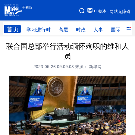
手机版
手机版
PC版本
网站无障碍
网站地图
首页
学习进行时
高层
时政
人事
国际
财
联合国总部举行活动缅怀殉职的维和人
学习进行时
高层
时政
人事
员
国际
财经
网评
港澳
2023-05-26 09:09:03
来源： 新华网
台湾
思客智库
全球连线
教育
科技
科创
量子
体育
文化
书画
健康
军事
访谈
视频
图片
政务
法律
中央文件
金融
汽车
食品
人居
信息化
数字经济