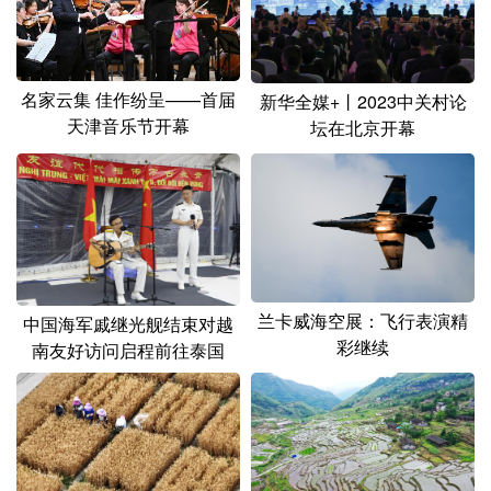
名家云集 佳作纷呈——首届
新华全媒+丨2023中关村论
天津音乐节开幕
坛在北京开幕
兰卡威海空展：飞行表演精
中国海军戚继光舰结束对越
彩继续
南友好访问启程前往泰国