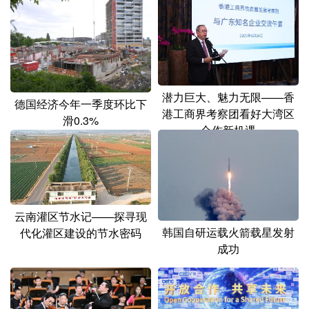
山东
河南
湖北
湖南
广东
广西
海南
重庆
四川
贵州
云南
西藏
陕西
甘肃
青海
宁夏
潜力巨大、魅力无限——香
德国经济今年一季度环比下
港工商界考察团看好大湾区
滑0.3%
新疆
内蒙古
黑龙江
合作新机遇
多语种频道
English
Español
Français
عربى
云南灌区节水记——探寻现
韩国自研运载火箭载星发射
代化灌区建设的节水密码
Русский язык
日本語
한국어
成功
Deutsch
Português