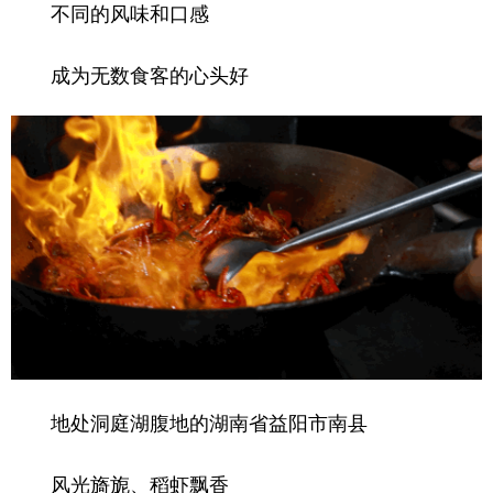
山东
河南
湖北
湖南
不同的风味和口感
广东
广西
海南
重庆
成为无数食客的心头好
四川
贵州
云南
西藏
陕西
甘肃
青海
宁夏
新疆
内蒙古
黑龙江
多语种频道
English
Español
Français
عربى
Русский язык
日本語
한국어
Deutsch
Português
地处洞庭湖腹地的湖南省益阳市南县
风光旖旎、稻虾飘香