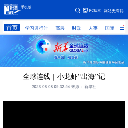
手机版
手机版
PC版本
网站无障碍
网站地图
首页
学习进行时
高层
时政
人事
国际
财
学习进行时
高层
时政
人事
国际
财经
网评
港澳
台湾
思客智库
全球连线
教育
全球连线｜小龙虾“出海”记
科技
科创
量子
体育
2023-06-08 09:32:54
来源： 新华社
文化
书画
健康
军事
访谈
视频
图片
政务
法律
中央文件
金融
汽车
食品
人居
信息化
数字经济