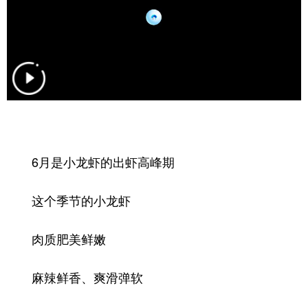
学术中国
乡村振兴
银龄
溯源中国
城市
旅游
能源
会展
彩票
娱乐
时尚
悦读
公益
一带一路
亚太网
上市公司
文化产业
6月是小龙虾的出虾高峰期
地方频道
这个季节的小龙虾
北京
天津
河北
山西
肉质肥美鲜嫩
辽宁
吉林
上海
江苏
麻辣鲜香、爽滑弹软
浙江
安徽
福建
江西