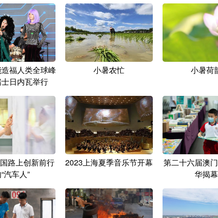
能造福人类全球峰
小暑农忙
小暑荷
瑞士日内瓦举行
国路上创新前行
2023上海夏季音乐节开幕
第二十六届澳门
“汽车人”
华揭幕