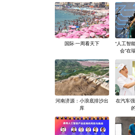
国际·一周看天下
“人工智
会”在
河南济源：小浪底排沙出
在汽车强
库
的