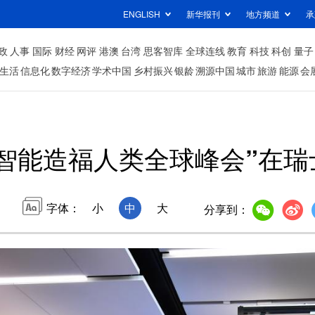
ENGLISH
新华报刊
地方频道
承
政
人事
国际
财经
网评
港澳
台湾
思客智库
全球连线
教育
科技
科创
量子
生活
信息化
数字经济
学术中国
乡村振兴
银龄
溯源中国
城市
旅游
能源
会
工智能造福人类全球峰会”在
字体：
小
中
大
分享到：