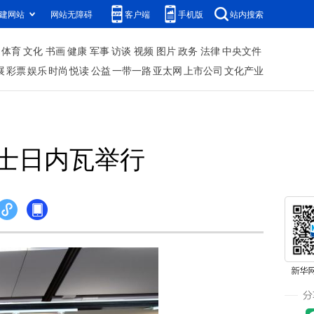
建网站
网站无障碍
客户端
手机版
站内搜索
体育
文化
书画
健康
军事
访谈
视频
图片
政务
法律
中央文件
展
彩票
娱乐
时尚
悦读
公益
一带一路
亚太网
上市公司
文化产业
瑞士日内瓦举行