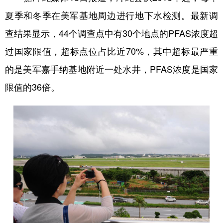
山东
河南
湖北
湖南
夏季和冬季在美军基地周边进行地下水检测。最新调
广东
广西
海南
重庆
查结果显示，44个调查点中有30个地点的PFAS浓度超
四川
贵州
云南
西藏
过国家限值，超标点位占比近70%，其中超标最严重
陕西
甘肃
青海
宁夏
的是美军嘉手纳基地附近一处水井，PFAS浓度是国家
限值的36倍。
新疆
内蒙古
黑龙江
多语种频道
English
Español
Français
عربى
Русский язык
日本語
한국어
Deutsch
Português