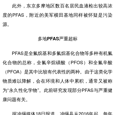
此外，东京多摩地区数百名居民血液检出较高浓
学术中国
乡村振兴
银龄
溯源中国
度的PFAS，附近的美军横田基地同样被怀疑是污染
城市
旅游
能源
会展
源。
彩票
娱乐
时尚
悦读
多地PFAS严重超标
公益
一带一路
亚太网
上市公司
PFAS是全氟烷基和多氟烷基化合物等多种有机氟
文化产业
化合物的总称，全氟辛烷磺酸（PFOS）和全氟辛酸
（PFOA）是其中比较有代表性的两种。由于这类化学
地方频道
物质难以降解，会在环境和人体中累积，通常又被称
北京
天津
河北
山西
为“永久性化学物”。此前研究发现部分PFAS与严重健
辽宁
吉林
上海
江苏
康问题有关。
浙江
安徽
福建
江西
据冲绳媒体18日报道，冲绳县从2016年起，每年