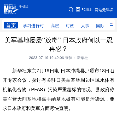
手机版
手机版
PC版本
网站无障碍
网站地图
首页
学习进行时
高层
时政
人事
国际
财
美军基地屡屡“放毒” 日本政府何以一忍
学习进行时
高层
时政
人事
再忍？
国际
财经
网评
港澳
2023-07-19 19:42:06
来源： 新华社
台湾
思客智库
全球连线
教育
新华社东京7月19日电 日本冲绳县那霸市18日召
科技
科创
量子
体育
开专家会议，探讨有关驻日美军基地周边区域水体有
文化
书画
健康
军事
机氟化合物（PFAS）污染严重超标的情况。县政府称
访谈
视频
图片
政务
美军普天间基地和嘉手纳基地极有可能是污染源，要
法律
中央文件
金融
汽车
求日本政府和美军方面尽快查明。
食品
人居
信息化
数字经济