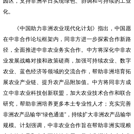
园区，支持非洲早日实现绿色、协调和可持续的工业
山东
河南
湖北
湖南
化。
广东
广西
海南
重庆
《中国助力非洲农业现代化计划》指出，中国愿
四川
贵州
云南
西藏
在中非合作论坛框架内，同非方进一步探索合作新路
陕西
甘肃
青海
宁夏
径，全面推进中非农业务实合作。中方将深化中非农
新疆
内蒙古
黑龙江
业发展战略对接和政策磋商，加强可持续农业、数字
农业、蓝色经济等领域的交流合作，帮助非洲培育拓
多语种频道
展农业产业链、提升农产品附加值。中方将同非方成
English
Español
Français
عربى
立中非农业科技创新联盟，加大农业技术合作和联合
Русский язык
日本語
한국어
研究，帮助非洲培养更多本土专业性人才；充实完善
非洲农产品输华“绿色通道”，持续扩大非洲农产品输华
Deutsch
Português
规模。计划强调，中非农业合作旨在帮助非洲实现粮