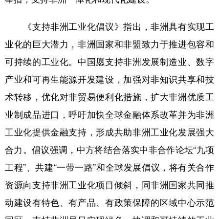
学术中国
乡村振兴
银龄
溯源中国
《支持非洲工业化倡议》指出，非洲具有实现工
城市
旅游
能源
会展
业化的巨大潜力，非洲国家和非盟致力于推进包容和
可持续的工业化。中国愿支持非洲发展制造业、数字
彩票
娱乐
时尚
悦读
产业和可再生能源开发建设，加强对非知识共享和技
公益
一带一路
亚太网
上市公司
术转移，优化对非贸易便利化措施，扩大非洲优质工
文化产业
业制成品进口，呼吁加快全球金融体系改革并为非洲
工业化提供金融支持，形成共助非洲工业化发展强大
地方频道
合力。倡议强调，中方将结合落实中非合作论坛“九项
北京
天津
河北
山西
工程”、共建“一带一路”和全球发展倡议，将有关合作
辽宁
吉林
上海
江苏
资源向支持非洲工业化项目倾斜，同非洲国家共同推
动建设有特色、有产品、有政策保障的区域中心示范
浙江
安徽
福建
江西