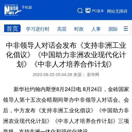
手机版
手机版
PC版本
网站无障碍
网站地图
首页
学习进行时
高层
时政
人事
国际
财
中非领导人对话会发布《支持非洲工业
学习进行时
高层
时政
人事
化倡议》《中国助力非洲农业现代化计
国际
财经
网评
港澳
划》《中非人才培养合作计划》
台湾
思客智库
全球连线
教育
2023-08-25 05:44:39
来源： 新华网
科技
科创
量子
体育
新华社约翰内斯堡8月24日电 8月24日，金砖国家
文化
书画
健康
军事
领导人第十五次会晤期间举办中非领导人对话会。会
访谈
视频
图片
政务
后，中方发布《支持非洲工业化倡议》《中国助力非
法律
中央文件
金融
汽车
洲农业现代化计划》《中非人才培养合作计划》三项
举措，支持非洲一体化和现代化建设。
食品
人居
信息化
数字经济