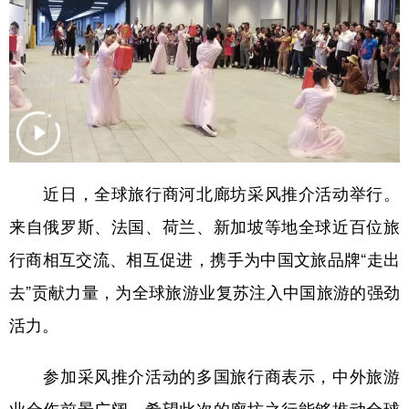
学术中国
乡村振兴
银龄
溯源中国
城市
旅游
能源
会展
彩票
娱乐
时尚
悦读
公益
一带一路
亚太网
上市公司
文化产业
近日，全球旅行商河北廊坊采风推介活动举行。
来自俄罗斯、法国、荷兰、新加坡等地全球近百位旅
行商相互交流、相互促进，携手为中国文旅品牌“走出
地方频道
去”贡献力量，为全球旅游业复苏注入中国旅游的强劲
北京
天津
河北
山西
活力。
辽宁
吉林
上海
江苏
参加采风推介活动的多国旅行商表示，中外旅游
浙江
安徽
福建
江西
业合作前景广阔，希望此次的廊坊之行能够推动全球