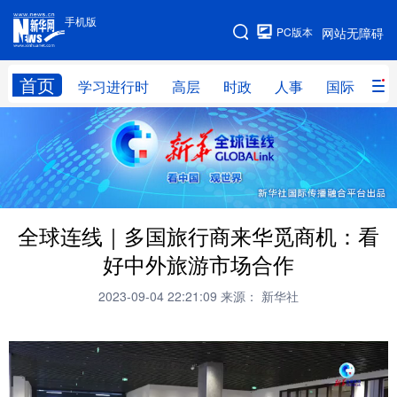
手机版
手机版
PC版本
网站无障碍
网站地图
首页
学习进行时
高层
时政
人事
国际
财
学习进行时
高层
时政
人事
国际
财经
网评
港澳
台湾
思客智库
全球连线
教育
全球连线｜多国旅行商来华觅商机：看
科技
科创
量子
体育
好中外旅游市场合作
文化
书画
健康
军事
2023-09-04 22:21:09
来源： 新华社
访谈
视频
图片
政务
法律
中央文件
金融
汽车
食品
人居
信息化
数字经济