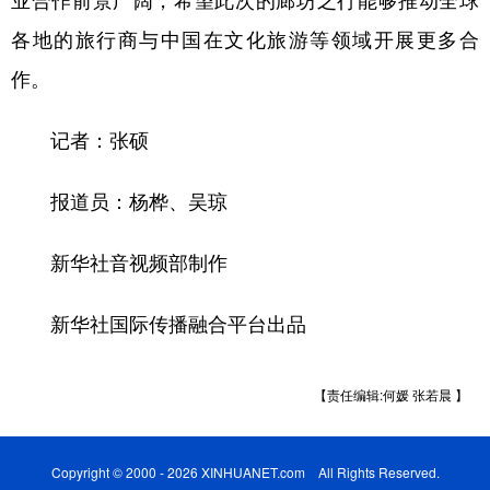
山东
河南
湖北
湖南
各地的旅行商与中国在文化旅游等领域开展更多合
广东
广西
海南
重庆
作。
四川
贵州
云南
西藏
记者：张硕
陕西
甘肃
青海
宁夏
新疆
内蒙古
黑龙江
报道员：杨桦、吴琼
新华社音视频部制作
多语种频道
新华社国际传播融合平台出品
English
Español
Français
عربى
Русский язык
日本語
한국어
【责任编辑:何媛 张若晨 】
Deutsch
Português
Copyright © 2000 - 2026 XINHUANET.com All Rights Reserved.