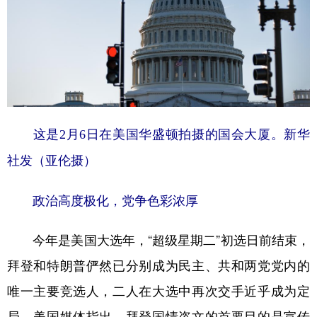
山东
河南
湖北
湖南
广东
广西
海南
重庆
四川
贵州
云南
西藏
陕西
甘肃
青海
宁夏
新疆
内蒙古
黑龙江
这是2月6日在美国华盛顿拍摄的国会大厦。新华
社发（亚伦摄）
多语种频道
政治高度极化，党争色彩浓厚
English
Español
Français
عربى
Русский язык
日本語
한국어
今年是美国大选年，“超级星期二”初选日前结束，
拜登和特朗普俨然已分别成为民主、共和两党党内的
Deutsch
Português
唯一主要竞选人，二人在大选中再次交手近乎成为定
局。美国媒体指出，拜登国情咨文的首要目的是宣传