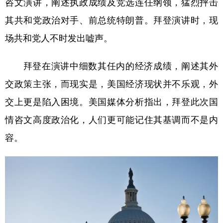
咨文演讲，阐述执政成绩及竞选连任纲领，猛烈抨击
其共和党政治对手、前总统特朗普。拜登演讲时，现
学术中国
乡村振兴
银龄
溯源中国
场共和党人不时发出嘘声。
城市
旅游
能源
会展
彩票
娱乐
时尚
悦读
拜登在演讲中细数其任内的经济成绩，阐述其外
公益
一带一路
亚太网
上市公司
交政策主张，而现实是，美国经济现状并不乐观，外
交上更是陷入困境。美国媒体分析指出，拜登此次国
文化产业
情咨文高度政治化，人们更可能记住其基调而不是内
容。
地方频道
北京
天津
河北
山西
辽宁
吉林
上海
江苏
浙江
安徽
福建
江西