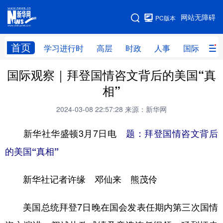
手机版
网站无障碍
PC版本
网站地图
首页
学习进行时
高层
时政
人事
国际
财
国际观察｜拜登国情咨文背后的美国“真
学习进行时
高层
时政
人事
相”
国际
财经
网评
港澳
2024-03-08 22:57:28
来源：新华网
台湾
思客智库
全球连线
教育
新华社华盛顿3月7日电
题：拜登国情咨文背后
科技
科创
量子
体育
的美国“真相”
文化
书画
健康
军事
新华社记者许缘 邓仙来 熊茂伶
访谈
视频
图片
政务
法律
中央文件
金融
汽车
美国总统拜登7日晚在国会发表任期内第三次国情
食品
人居
信息化
数字经济