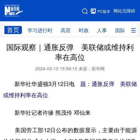
手机版
网站无障碍
PC版本
网站地图
首页
学习进行时
高层
时政
人事
国际
财
国际观察｜通胀反弹 美联储或维持利
学习进行时
高层
时政
人事
率在高位
国际
财经
网评
港澳
2024-03-13 15:59:15
来源：新华网
台湾
思客智库
全球连线
教育
新华社华盛顿3月12日电
题：通胀反弹 美联储
科技
科创
量子
体育
或维持利率在高位
文化
书画
健康
军事
新华社记者许缘 熊茂伶 邓仙来
访谈
视频
图片
政务
法律
中央文件
金融
汽车
美国劳工部12日公布的数据显示，主要由于能源
食品
人居
信息化
数字经济