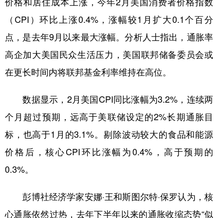
价格和居住成本上涨，今年2月美国消费者价格指数
（CPI）环比上涨0.4%，涨幅较1月扩大0.1个百分
学术中国
乡村振兴
银龄
溯源中国
点，是去年9月以来最大涨幅。分析人士指出，通胀率
城市
旅游
能源
会展
高企加大美国民众生活压力，美国联邦储备委员会或
彩票
娱乐
时尚
悦读
在更长时间内将联邦基金利率维持在高位。
公益
一带一路
亚太网
上市公司
数据显示，2月美国CPI同比涨幅为3.2%，连续两
文化产业
个月超过预期，远高于美联储设定的2%长期通胀目
标，也高于1月的3.1%。剔除波动较大的食品和能源
地方频道
价格后，核心CPI环比涨幅为0.4%，高于预期的
北京
天津
河北
山西
0.3%。
辽宁
吉林
上海
江苏
彭博社经济学家安娜·王和斯图尔特·保罗认为，核
浙江
安徽
福建
江西
心通胀依然过热，去年下半年以来的通胀收缩态势“似