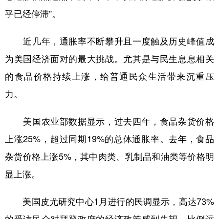
山东
河南
湖北
湖南
乎已经停滞”。
广东
广西
海南
重庆
近几年，通胀率不断攀升且一度触及历史峰值成
四川
贵州
云南
西藏
为美国经济面对的最大挑战。尤其是与民生息息相关
陕西
甘肃
青海
宁夏
的食品价格持续上涨，给普通民众生活带来沉重压
新疆
内蒙古
黑龙江
力。
多语种频道
美国农业部数据显示，过去四年，食品杂货价格
上涨25%，超过同期19%的总体通胀率。去年，食品
English
Español
Français
عربى
杂货价格上涨5%，其中肉类、乳制品和油类等价格明
Русский язык
日本語
한국어
显上涨。
Deutsch
Português
美国皮尤研究中心1月进行的民调显示，高达73%