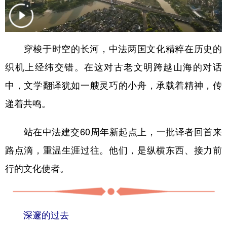
学术中国
乡村振兴
银龄
溯源中国
城市
旅游
能源
会展
穿梭于时空的长河，中法两国文化精粹在历史的
彩票
娱乐
时尚
悦读
织机上经纬交错。在这对古老文明跨越山海的对话
公益
一带一路
亚太网
上市公司
中，文学翻译犹如一艘灵巧的小舟，承载着精神，传
递着共鸣。
文化产业
站在中法建交60周年新起点上，一批译者回首来
地方频道
路点滴，重温生涯过往。他们，是纵横东西、接力前
北京
天津
河北
山西
行的文化使者。
辽宁
吉林
上海
江苏
浙江
安徽
福建
江西
深邃的过去