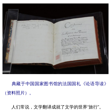
山东
河南
湖北
湖南
广东
广西
海南
重庆
四川
贵州
云南
西藏
陕西
甘肃
青海
宁夏
新疆
内蒙古
黑龙江
多语种频道
English
Español
Français
عربى
Русский язык
日本語
한국어
典藏于中国国家图书馆的法国国礼《论语导读》
（资料照片）。
Deutsch
Português
人们常说，文学翻译成就了文学的世界“旅行”。