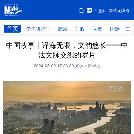
手机版
网站无障碍
PC版本
网站地图
首页
学习进行时
高层
时政
人事
国际
财
中国故事丨译海无垠，文韵悠长——中
学习进行时
高层
时政
人事
法文脉交织的岁月
国际
财经
网评
港澳
2024-05-02 17:26:29
来源：新华社
台湾
思客智库
全球连线
教育
科技
科创
量子
体育
文化
书画
健康
军事
访谈
视频
图片
政务
法律
中央文件
金融
汽车
食品
人居
信息化
数字经济