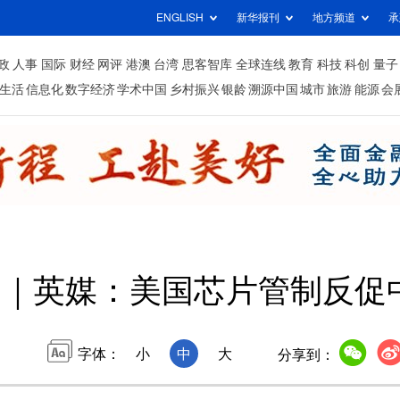
ENGLISH
新华报刊
地方频道
承
政
人事
国际
财经
网评
港澳
台湾
思客智库
全球连线
教育
科技
科创
量子
生活
信息化
数字经济
学术中国
乡村振兴
银龄
溯源中国
城市
旅游
能源
会
望｜英媒：美国芯片管制反促
字体：
小
中
大
分享到：