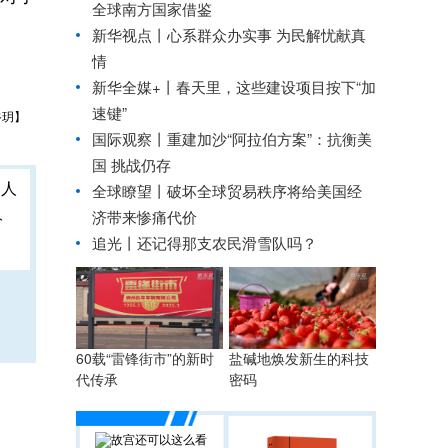
全球南方国家借鉴
新华视点丨
心系群众办实事 为民解忧献真
情
新华全媒+丨
春天里，这些建设项目按下“加
速键”
谷玥】
国际观察丨
重建加沙“阿拉伯方案”：抗衡美
国 挑战仍存
全球瞭望丨破坏全球贸易秩序将给美国经
人
济带来惨痛代价
追光丨
还记得那支农民滑雪队吗？
60载“雷锋街市”的新时
盐碱地焕发新生的科技
代传承
密码