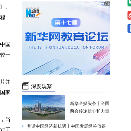
》。
程，
中国
（较一
片并
深度观察
的国家
新华全媒头条丨
全国
两会传递信心和力量
，当
共话中国经济新机遇丨中国发展经验值得
对手