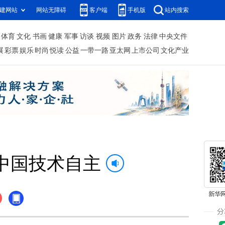
建网站
网站无障碍
客户端
手机版
站内搜索
体育
文化
书画
健康
军事
访谈
视频
图片
政务
法律
中央文件
展
彩票
娱乐
时尚
悦读
公益
一带一路
亚太网
上市公司
文化产业
中国技术自主