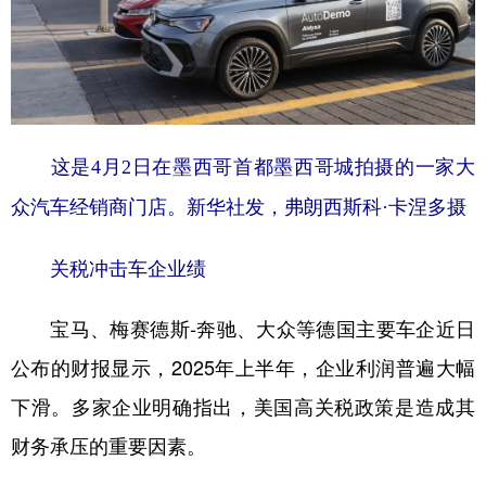
山东
河南
湖北
湖南
广东
广西
海南
重庆
四川
贵州
云南
西藏
陕西
甘肃
青海
宁夏
这是4月2日在墨西哥首都墨西哥城拍摄的一家大
新疆
内蒙古
黑龙江
众汽车经销商门店。新华社发，弗朗西斯科·卡涅多摄
多语种频道
关税冲击车企业绩
English
Español
Français
عربى
宝马、梅赛德斯-奔驰、大众等德国主要车企近日
Русский язык
日本語
한국어
公布的财报显示，2025年上半年，企业利润普遍大幅
下滑。多家企业明确指出，美国高关税政策是造成其
Deutsch
Português
财务承压的重要因素。