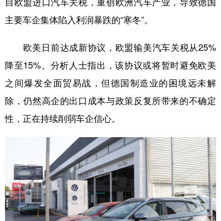
自欧盟进口汽车关税，重创欧洲汽车产业，导致德国
主要车企集体陷入利润暴跌的“寒冬”。
学术中国
乡村振兴
银龄
溯源中国
城市
旅游
能源
会展
欧美日前达成新协议，欧盟输美汽车关税从25%
彩票
娱乐
时尚
悦读
降至15%。分析人士指出，该协议或将暂时避免欧美
公益
一带一路
亚太网
上市公司
之间爆发全面贸易战，但德国制造业的困境远未解
除，仍然高企的出口成本与政策反复所带来的不确定
文化产业
性，正在持续削弱车企信心。
地方频道
北京
天津
河北
山西
辽宁
吉林
上海
江苏
浙江
安徽
福建
江西