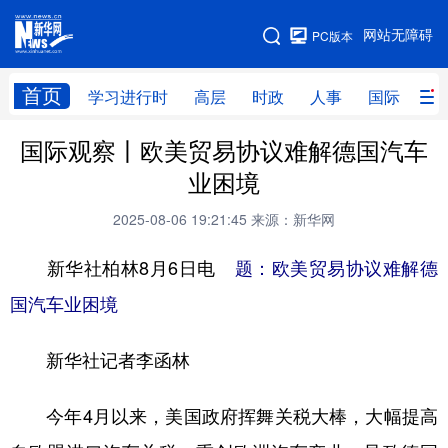
手机版
网站无障碍
PC版本
网站地图
首页
学习进行时
高层
时政
人事
国际
财
国际观察丨欧美贸易协议难解德国汽车
学习进行时
高层
时政
人事
业困境
国际
财经
网评
港澳
2025-08-06 19:21:45
来源：新华网
台湾
思客智库
全球连线
教育
新华社柏林8月6日电
题：欧美贸易协议难解德
科技
科创
量子
体育
国汽车业困境
文化
书画
健康
军事
新华社记者李函林
访谈
视频
图片
政务
法律
中央文件
金融
汽车
今年4月以来，美国政府挥舞关税大棒，大幅提高
食品
人居
信息化
数字经济