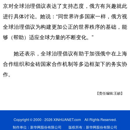
京对全球治理倡议表达了支持态度，俄方有兴趣就此
学术中国
乡村振兴
银龄
溯源中国
进行具体讨论。她说：“同世界许多国家一样，俄方视
城市
旅游
能源
会展
全球治理倡议为构建更加公正的世界秩序的基础，能
彩票
娱乐
时尚
悦读
够（帮助）适应全球力量的不断变化。”
公益
一带一路
亚太网
上市公司
她还表示，全球治理倡议有助于加强俄中在上海
文化产业
合作组织和金砖国家合作机制等多边框架下的务实协
作。
地方频道
【责任编辑:王頔】
北京
天津
河北
山西
辽宁
吉林
上海
江苏
浙江
安徽
福建
江西
Copyright © 2000 - 2026 XINHUANET.com All Rights Reserved.
制作单位：新华网股份有限公司 版权所有：新华网股份有限公司