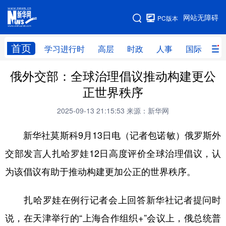
手机版
网站无障碍
PC版本
网站地图
首页
学习进行时
高层
时政
人事
国际
财
俄外交部：全球治理倡议推动构建更公
学习进行时
高层
时政
人事
正世界秩序
国际
财经
网评
港澳
2025-09-13 21:15:53
来源：新华网
台湾
思客智库
全球连线
教育
新华社莫斯科9月13日电（记者包诺敏）俄罗斯外
科技
科创
量子
体育
交部发言人扎哈罗娃12日高度评价全球治理倡议，认
文化
书画
健康
军事
为该倡议有助于推动构建更加公正的世界秩序。
访谈
视频
图片
政务
扎哈罗娃在例行记者会上回答新华社记者提问时
法律
中央文件
金融
汽车
说，在天津举行的“上海合作组织+”会议上，俄总统普
食品
人居
信息化
数字经济