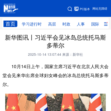
手机版
网站无障碍
PC版本
网站地图
首页
学习进行时
高层
时政
人事
国际
财
新华图讯丨习近平会见冰岛总统托马斯
学习进行时
高层
时政
人事
多蒂尔
国际
财经
网评
港澳
2025-10-14 13:07:44
来源：新华社
台湾
思客智库
全球连线
教育
10月14日上午，国家主席习近平在北京人民大会
科技
科创
量子
体育
堂会见来华出席全球妇女峰会的冰岛总统托马斯多蒂
文化
书画
健康
军事
尔。
访谈
视频
图片
政务
法律
中央文件
金融
汽车
食品
人居
信息化
数字经济