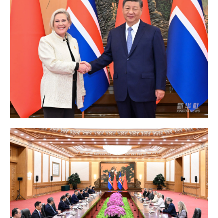
学术中国
乡村振兴
银龄
溯源中国
城市
旅游
能源
会展
彩票
娱乐
时尚
悦读
公益
一带一路
亚太网
上市公司
文化产业
地方频道
北京
天津
河北
山西
辽宁
吉林
上海
江苏
浙江
安徽
福建
江西