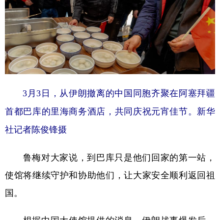
山东
河南
湖北
湖南
广东
广西
海南
重庆
四川
贵州
云南
西藏
陕西
甘肃
青海
宁夏
新疆
内蒙古
黑龙江
3月3日，从伊朗撤离的中国同胞齐聚在阿塞拜疆
首都巴库的里海商务酒店，共同庆祝元宵佳节。新华
多语种频道
社记者陈俊锋摄
English
Español
Français
عربى
鲁梅对大家说，到巴库只是他们回家的第一站，
Русский язык
日本語
한국어
使馆将继续守护和协助他们，让大家安全顺利返回祖
Deutsch
Português
国。