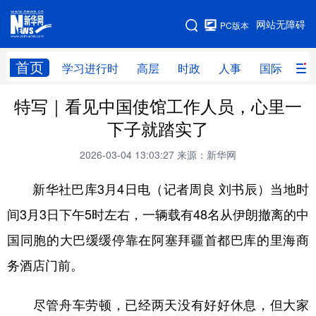
手机版
网站无障碍
PC版本
网站地图
首页
学习进行时
高层
时政
人事
国际
财
特写｜看见中国使馆工作人员，心里一
学习进行时
高层
时政
人事
下子就踏实了
国际
财经
网评
港澳
2026-03-04 13:03:27
来源：新华网
台湾
思客智库
全球连线
教育
新华社巴库3月4日电（记者周良 刘书辰）当地时
科技
科创
量子
体育
间3月3日下午5时左右，一辆载有48名从伊朗撤离的中
文化
书画
健康
军事
国同胞的大巴缓缓停靠在阿塞拜疆首都巴库的里海商
访谈
视频
图片
政务
务酒店门前。
法律
中央文件
金融
汽车
尽管舟车劳顿，已经两天没有好好休息，但大家
食品
人居
信息化
数字经济