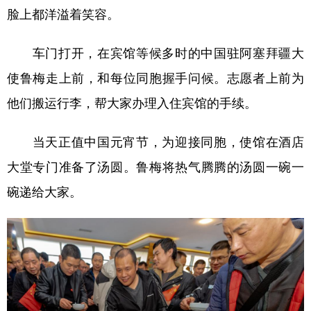
脸上都洋溢着笑容。
学术中国
乡村振兴
银龄
溯源中国
车门打开，在宾馆等候多时的中国驻阿塞拜疆大
城市
旅游
能源
会展
使鲁梅走上前，和每位同胞握手问候。志愿者上前为
彩票
娱乐
时尚
悦读
他们搬运行李，帮大家办理入住宾馆的手续。
公益
一带一路
亚太网
上市公司
当天正值中国元宵节，为迎接同胞，使馆在酒店
文化产业
大堂专门准备了汤圆。鲁梅将热气腾腾的汤圆一碗一
碗递给大家。
地方频道
北京
天津
河北
山西
辽宁
吉林
上海
江苏
浙江
安徽
福建
江西