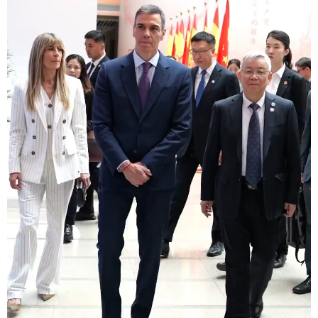
学术中国
乡村振兴
银龄
溯源中国
城市
旅游
能源
会展
彩票
娱乐
时尚
悦读
公益
一带一路
亚太网
上市公司
文化产业
地方频道
北京
天津
河北
山西
辽宁
吉林
上海
江苏
浙江
安徽
福建
江西