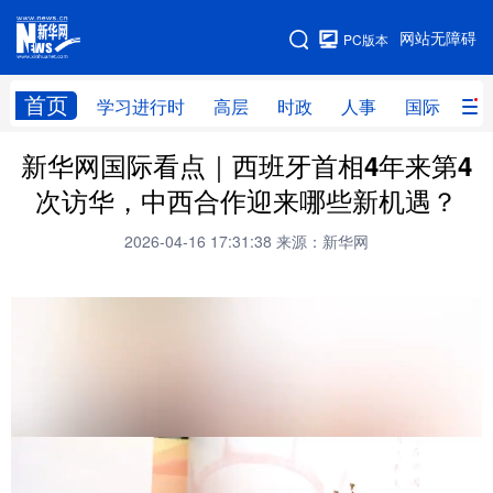
手机版
网站无障碍
PC版本
网站地图
首页
学习进行时
高层
时政
人事
国际
财
新华网国际看点｜西班牙首相4年来第4
学习进行时
高层
时政
人事
次访华，中西合作迎来哪些新机遇？
国际
财经
网评
港澳
2026-04-16 17:31:38
来源：新华网
台湾
思客智库
全球连线
教育
科技
科创
量子
体育
文化
书画
健康
军事
访谈
视频
图片
政务
法律
中央文件
金融
汽车
食品
人居
信息化
数字经济