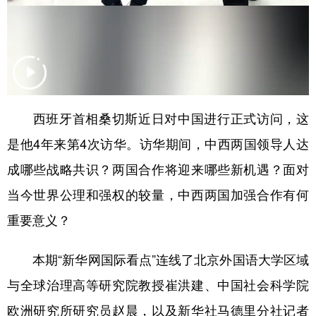
山东
河南
湖北
湖南
广东
广西
海南
重庆
四川
贵州
云南
西藏
陕西
甘肃
青海
宁夏
西班牙首相桑切斯近日对中国进行正式访问，这
新疆
内蒙古
黑龙江
是他4年来第4次访华。访华期间，中西两国领导人达
成哪些战略共识？两国合作将迎来哪些新机遇？面对
多语种频道
当今世界公理和强权的较量，中西两国加强合作有何
English
Español
Français
عربى
重要意义？
Русский язык
日本語
한국어
本期“新华网国际看点”连线了北京外国语大学区域
Deutsch
Português
与全球治理高等研究院教授崔洪建、中国社会科学院
欧洲研究所研究员赵晨，以及新华社马德里分社记者