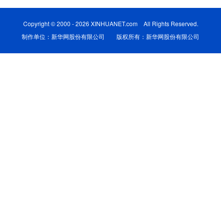
学术中国
乡村振兴
银龄
溯源中国
Copyright © 2000 - 2026 XINHUANET.com All Rights Reserved.
制作单位：新华网股份有限公司 版权所有：新华网股份有限公司
城市
旅游
能源
会展
彩票
娱乐
时尚
悦读
公益
一带一路
亚太网
上市公司
文化产业
地方频道
北京
天津
河北
山西
辽宁
吉林
上海
江苏
浙江
安徽
福建
江西