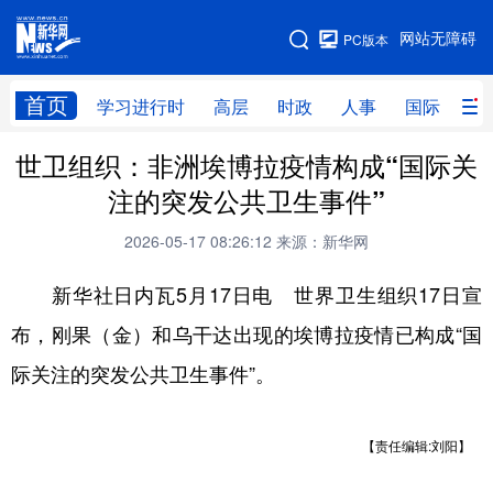
手机版
网站无障碍
PC版本
网站地图
首页
学习进行时
高层
时政
人事
国际
财
世卫组织：非洲埃博拉疫情构成“国际关
学习进行时
高层
时政
人事
注的突发公共卫生事件”
国际
财经
网评
港澳
2026-05-17 08:26:12
来源：新华网
台湾
思客智库
全球连线
教育
新华社日内瓦5月17日电 世界卫生组织17日宣
科技
科创
量子
体育
布，刚果（金）和乌干达出现的埃博拉疫情已构成“国
文化
书画
健康
军事
际关注的突发公共卫生事件”。
访谈
视频
图片
政务
法律
中央文件
金融
汽车
【责任编辑:刘阳】
食品
人居
信息化
数字经济