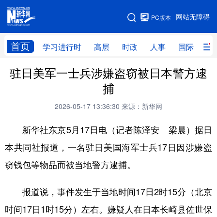
手机版
网站无障碍
PC版本
网站地图
首页
学习进行时
高层
时政
人事
国际
财
驻日美军一士兵涉嫌盗窃被日本警方逮
学习进行时
高层
时政
人事
捕
国际
财经
网评
港澳
2026-05-17 13:36:30
来源：新华网
台湾
思客智库
全球连线
教育
新华社东京5月17日电（记者陈泽安 梁晨）据日
科技
科创
量子
体育
本共同社报道，一名驻日美国海军士兵17日因涉嫌盗
文化
书画
健康
军事
窃钱包等物品而被当地警方逮捕。
访谈
视频
图片
政务
报道说，事件发生于当地时间17日2时15分（北京
法律
中央文件
金融
汽车
时间17日1时15分）左右。嫌疑人在日本长崎县佐世保
食品
人居
信息化
数字经济