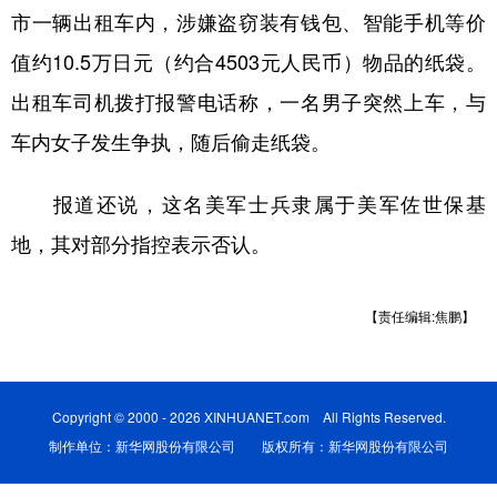
市一辆出租车内，涉嫌盗窃装有钱包、智能手机等价
学术中国
乡村振兴
银龄
溯源中国
值约10.5万日元（约合4503元人民币）物品的纸袋。
城市
旅游
能源
会展
出租车司机拨打报警电话称，一名男子突然上车，与
彩票
娱乐
时尚
悦读
车内女子发生争执，随后偷走纸袋。
公益
一带一路
亚太网
上市公司
报道还说，这名美军士兵隶属于美军佐世保基
文化产业
地，其对部分指控表示否认。
地方频道
【责任编辑:焦鹏】
北京
天津
河北
山西
辽宁
吉林
上海
江苏
Copyright © 2000 - 2026 XINHUANET.com All Rights Reserved.
制作单位：新华网股份有限公司 版权所有：新华网股份有限公司
浙江
安徽
福建
江西