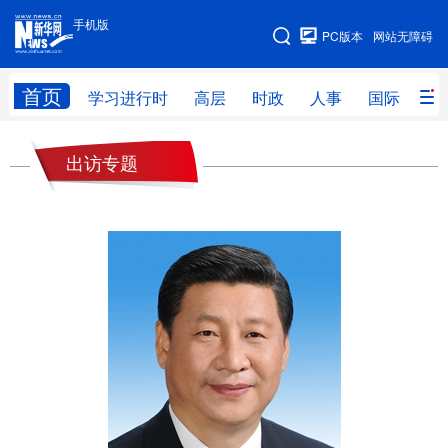
手机版
手机版
PC版本
网站无障碍
网站地图
首页
学习进行时
高层
时政
人事
国际
财
学习进行时
高层
时政
人事
出访专题
国际
财经
网评
港澳
台湾
思客智库
全球连线
教育
科技
科创
量子
体育
文化
书画
健康
军事
访谈
视频
图片
政务
法律
中央文件
金融
汽车
食品
人居
信息化
数字经济