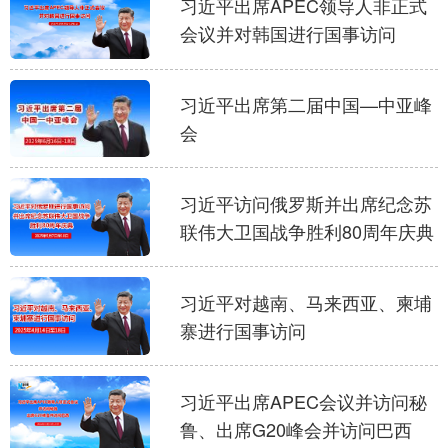
习近平出席APEC领导人非正式
山东
河南
湖北
湖南
会议并对韩国进行国事访问
广东
广西
海南
重庆
四川
贵州
云南
西藏
习近平出席第二届中国—中亚峰
会
陕西
甘肃
青海
宁夏
新疆
内蒙古
黑龙江
习近平访问俄罗斯并出席纪念苏
联伟大卫国战争胜利80周年庆典
多语种频道
English
Español
Français
عربى
习近平对越南、马来西亚、柬埔
寨进行国事访问
Русский язык
日本語
한국어
Deutsch
Português
习近平出席APEC会议并访问秘
鲁、出席G20峰会并访问巴西