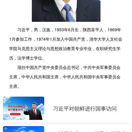
学术中国
乡村振兴
银龄
溯源中国
城市
旅游
能源
会展
习近平，男，汉族，1953年6月生，陕西富平人，1969年
彩票
娱乐
时尚
悦读
1月参加工作，1974年1月加入中国共产党，清华大学人文社会
学院马克思主义理论与思想政治教育专业毕业，在职研究生学
公益
一带一路
亚太网
上市公司
历，法学博士学位。
文化产业
现任中国共产党中央委员会总书记，中共中央军事委员会
主席，中华人民共和国主席，中华人民共和国中央军事委员会
地方频道
主席。
北京
天津
河北
山西
习近平对朝鲜进行国事访问
辽宁
吉林
上海
江苏
浙江
安徽
福建
江西