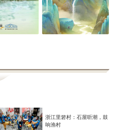
浙江里箬村：石屋听潮，鼓
响渔村