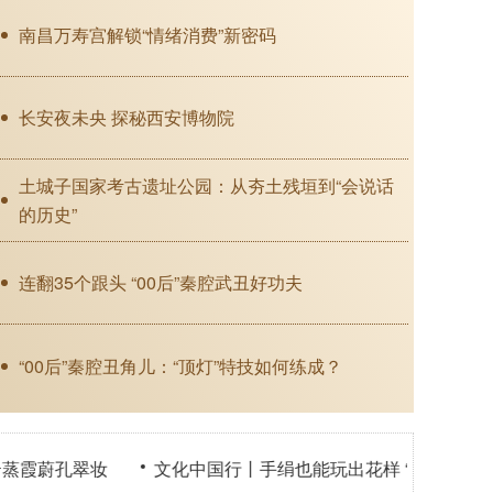
南昌万寿宫解锁“情绪消费”新密码
长安夜未央 探秘西安博物院
土城子国家考古遗址公园：从夯土残垣到“会说话
的历史”
连翻35个跟头 “00后”秦腔武丑好功夫
博物馆之夜丨探访上博“动
“00后”秦腔丑角儿：“顶灯”特技如何练成？
翠妆
文化中国行丨手绢也能玩出花样 “00后”秦腔演员指尖