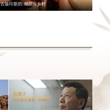
古版印新韵 潮品兴乡村