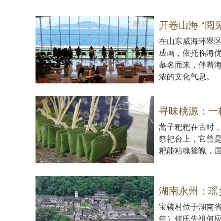
开卷山海 “阅
在山东威海环翠区
成画，依托临海
慕名而来，伴着
浓的文化气息。
寻味桃源：一
蒿子粑粑在古时
祭祀台上，它曾
粑能粘魂箍魄，
湖南永州：瑶
宝镜村位于湖南省
年）何氏先祖何应