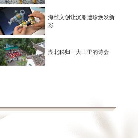
海丝文创让沉船遗珍焕发新
彩
湖北秭归：大山里的诗会