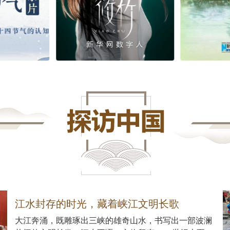
江水封存的时光，藏着峡江文明长歌
大江奔涌，既雕琢出三峡的雄奇山水，书写出一部波澜