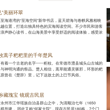
见”美丽环翠
至海港湾的“至海空间”新华书店，蓝天碧海与卷帙风雅相映
优越位置，打造出独具特色的滨海阅读空间。不少市民和游客
海浪声静心读书，在山海美景中享受舒适的阅读体验，感受浓
枚蒿子粑粑里的千年楚风
，有着一个古老的名字——粔籹。在常德市澧县城头山古城的
是与神明沟通的祭品。楚人相信，蒿草能通灵驱邪，环形的粑
屈原曾在《楚辞》里，记下这故土的上巳节风俗。
乡藏瑰宝 镜观古民居
永州市江华瑶族自治县群山之中，为清顺治七年（1650
棋所建， 因此又称“何家大院”，现存古民居180栋，7个门