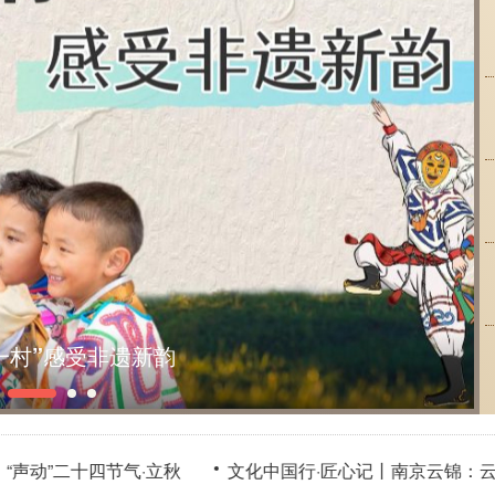
探访洛阳古墓博物馆
四节气·立秋
文化中国行·匠心记丨南京云锦：云蒸霞蔚孔