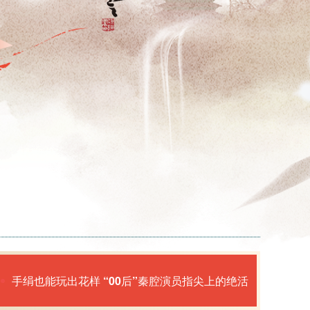
手绢也能玩出花样 “00后”秦腔演员指尖上的绝活