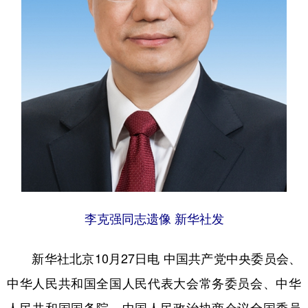
学术中国
乡村振兴
银龄
溯源中国
城市
旅游
能源
会展
彩票
娱乐
时尚
悦读
公益
一带一路
亚太网
上市公司
文化产业
地方频道
李克强同志遗像 新华社发
北京
天津
河北
山西
辽宁
吉林
上海
江苏
新华社北京10月27日电 中国共产党中央委员会、
中华人民共和国全国人民代表大会常务委员会、中华
浙江
安徽
福建
江西
人民共和国国务院、中国人民政治协商会议全国委员