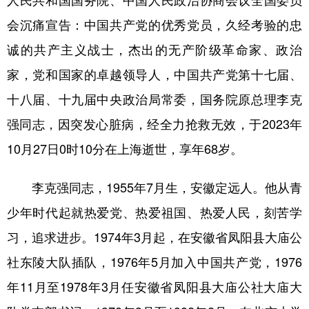
山东
河南
湖北
湖南
会沉痛宣告：中国共产党的优秀党员，久经考验的忠
广东
广西
海南
重庆
诚的共产主义战士，杰出的无产阶级革命家、政治
四川
贵州
云南
西藏
家，党和国家的卓越领导人，中国共产党第十七届、
陕西
甘肃
青海
宁夏
十八届、十九届中央政治局常委，国务院原总理李克
新疆
内蒙古
黑龙江
强同志，因突发心脏病，经全力抢救无效，于2023年
10月27日0时10分在上海逝世，享年68岁。
多语种频道
李克强同志，1955年7月生，安徽定远人。他从青
English
Español
Français
عربى
少年时代起就热爱党、热爱祖国、热爱人民，刻苦学
Русский язык
日本語
한국어
习，追求进步。1974年3月起，在安徽省凤阳县大庙公
社东陵大队插队，1976年5月加入中国共产党，1976
Deutsch
Português
年11月至1978年3月任安徽省凤阳县大庙公社大庙大