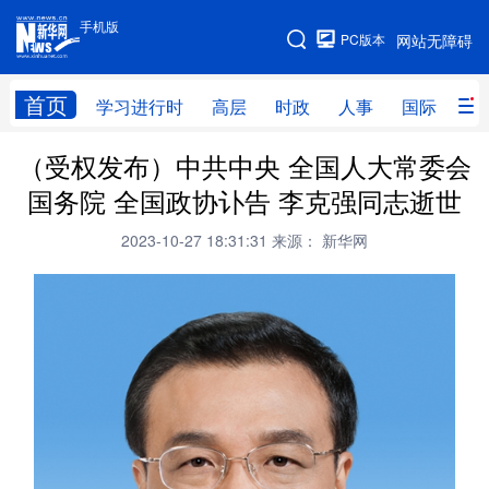
手机版
手机版
PC版本
网站无障碍
网站地图
首页
学习进行时
高层
时政
人事
国际
财
（受权发布）中共中央 全国人大常委会
学习进行时
高层
时政
人事
国务院 全国政协讣告 李克强同志逝世
国际
财经
网评
港澳
2023-10-27 18:31:31
来源： 新华网
台湾
思客智库
全球连线
教育
科技
科创
量子
体育
文化
书画
健康
军事
访谈
视频
图片
政务
法律
中央文件
金融
汽车
食品
人居
信息化
数字经济