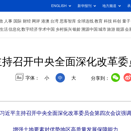
ENGLISH
新华报刊
地方频道
承
政
人事
国际
财经
网评
港澳
台湾
思客智库
全球连线
教育
科技
科创
量子
生活
信息化
数字经济
学术中国
乡村振兴
银龄
溯源中国
城市
旅游
能源
会
主持召开中央全面深化改革委
字体：
小
中
大
分享到：
习近平主持召开中央全面深化改革委员会第四次会议强
增强土地要素对优势地区高质量发展保障能力