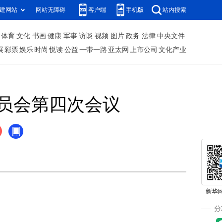
建网站
网站无障碍
客户端
手机版
站内搜索
体育
文化
书画
健康
军事
访谈
视频
图片
政务
法律
中央文件
展
彩票
娱乐
时尚
悦读
公益
一带一路
亚太网
上市公司
文化产业
员会第四次会议
调