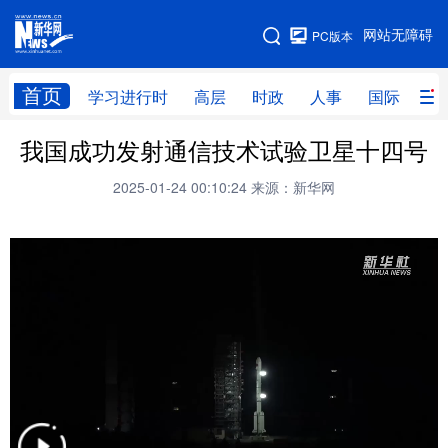
手机版
网站无障碍
PC版本
网站地图
首页
学习进行时
高层
时政
人事
国际
财
我国成功发射通信技术试验卫星十四号
学习进行时
高层
时政
人事
2025-01-24 00:10:24
来源：新华网
国际
财经
网评
港澳
台湾
思客智库
全球连线
教育
科技
科创
量子
体育
文化
书画
健康
军事
访谈
视频
图片
政务
法律
中央文件
金融
汽车
食品
人居
信息化
数字经济