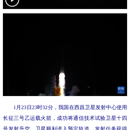
学术中国
乡村振兴
银龄
溯源中国
城市
旅游
能源
会展
彩票
娱乐
时尚
悦读
公益
一带一路
亚太网
上市公司
文化产业
地方频道
北京
天津
河北
山西
1月23日23时32分，我国在西昌卫星发射中心使用
辽宁
吉林
上海
江苏
长征三号乙运载火箭，成功将通信技术试验卫星十四
浙江
安徽
福建
江西
号发射升空，卫星顺利进入预定轨道，发射任务获得