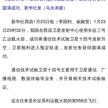
山东
河南
湖北
湖南
圆满成功。新华社发（马永涛摄）
广东
广西
海南
重庆
新华社西昌1月23日电（李国利、崔婉莹）1月23
四川
贵州
云南
西藏
日23时32分，我国在西昌卫星发射中心使用长征三号
陕西
甘肃
青海
宁夏
乙运载火箭，成功将通信技术试验卫星十四号发射升
新疆
内蒙古
黑龙江
空，卫星顺利进入预定轨道，发射任务获得圆满成
功。
多语种频道
通信技术试验卫星十四号主要用于卫星通信、广
English
Español
Français
عربى
播电视、数据传输等业务，并开展相关技术试验验
Русский язык
日本語
한국어
证。
Deutsch
Português
这次任务是长征系列运载火箭的第558次飞行。