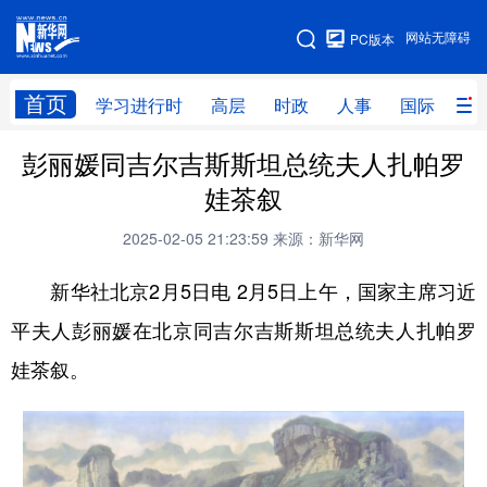
手机版
网站无障碍
PC版本
网站地图
首页
学习进行时
高层
时政
人事
国际
财
彭丽媛同吉尔吉斯斯坦总统夫人扎帕罗
学习进行时
高层
时政
人事
娃茶叙
国际
财经
网评
港澳
2025-02-05 21:23:59
来源：新华网
台湾
思客智库
全球连线
教育
新华社北京2月5日电 2月5日上午，国家主席习近
科技
科创
量子
体育
平夫人彭丽媛在北京同吉尔吉斯斯坦总统夫人扎帕罗
文化
书画
健康
军事
娃茶叙。
访谈
视频
图片
政务
法律
中央文件
金融
汽车
食品
人居
信息化
数字经济