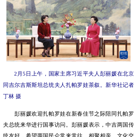
学术中国
乡村振兴
银龄
溯源中国
城市
旅游
能源
会展
彩票
娱乐
时尚
悦读
公益
一带一路
亚太网
上市公司
文化产业
2月5日上午，国家主席习近平夫人彭丽媛在北京
同吉尔吉斯斯坦总统夫人扎帕罗娃茶叙。新华社记者
地方频道
丁林 摄
北京
天津
河北
山西
辽宁
吉林
上海
江苏
彭丽媛欢迎扎帕罗娃在新春佳节之际陪同扎帕罗
夫总统来华进行国事访问。彭丽媛表示，中吉两国传
浙江
安徽
福建
江西
统友好，希望两国民众常来常往、相聚相亲。文化交