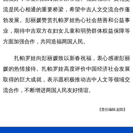
山东
河南
湖北
湖南
流是民心相通的重要桥梁，希望中吉人文交流合作蓬
广东
广西
海南
重庆
勃发展。彭丽媛赞赏扎帕罗娃热心社会慈善和公益事
四川
贵州
云南
西藏
业，期待中吉双方在妇女儿童和弱势群体权益保障等
陕西
甘肃
青海
宁夏
方面加强合作，共同造福两国人民。
新疆
内蒙古
黑龙江
扎帕罗娃向彭丽媛致以新春祝福，衷心感谢彭丽
媛的热情接待。扎帕罗娃高度评价中国经济社会发展
多语种频道
取得的巨大成就，表示愿积极推动吉中人文等领域交
English
Español
Français
عربى
流合作，不断增进两国人民友好情谊。
Русский язык
日本語
한국어
【责任编辑:赵阳】
Deutsch
Português