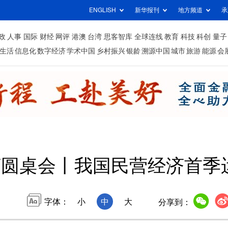
ENGLISH
新华报刊
地方频道
承
政
人事
国际
财经
网评
港澳
台湾
思客智库
全球连线
教育
科技
科创
量子
生活
信息化
数字经济
学术中国
乡村振兴
银龄
溯源中国
城市
旅游
能源
会
济圆桌会丨我国民营经济首季
字体：
小
中
大
分享到：