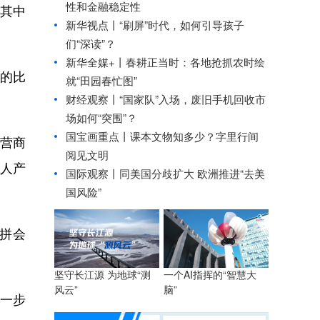
性和金融稳定性
，其中
新华视点丨
“刷屏”时代，如何引导孩子
们“深读”？
新华全媒+丨
春耕正当时：各地抢抓农时绘
的比
就“田园春忙图”
财经观察丨
“国家队”入场，废旧手机回收市
场如何“突围”？
国宝画重点丨课本文物知多少？字里行间
营商
阅见文明
人产
国际观察丨
同美国分歧扩大 欧洲推进“去美
国风险”
拼会
坚守长江源 为地球“测
一个AI指挥的“智慧大
风云”
脑”
一步