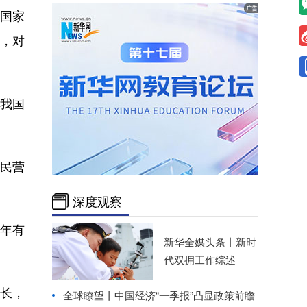
，国家
，对
，我国
民营
深度观察
年有
新华全媒头条丨
新时
代双拥工作综述
长，
全球瞭望丨中国经济“一季报”凸显政策前瞻