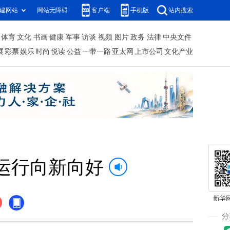
建网站
网站无障碍
客户端
手机版
站内搜索
体育
文化
书画
健康
军事
访谈
视频
图片
政务
法律
中央文件
展
彩票
娱乐
时尚
悦读
公益
一带一路
亚太网
上市公司
文化产业
运行向新向好