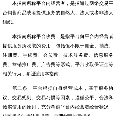
山东
河南
湖北
湖南
本指南所称平台内经营者，是指通过网络交易平
台销售商品或者提供服务的自然人、法人或者非法人
广东
广西
海南
重庆
组织。
四川
贵州
云南
西藏
陕西
甘肃
青海
宁夏
本指南所称平台收费，是指平台向平台内经营者
新疆
内蒙古
黑龙江
提供服务所收取的费用，包括但不限于佣金、抽成、
注册费、手续费、会员费、技术服务费、信息服务
多语种频道
费、营销推广费、广告费等形式。平台收取保证金等
相关行为，参照适用本指南。
English
Español
Français
عربى
Русский язык
日本語
한국어
第二条 平台根据自身经营成本，基于服务协
议、交易规则、交易习惯等因素，遵循公平、合法和
Deutsch
Português
诚实信用的原则，充分考虑平台内经营者经营状况，