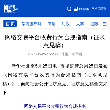
手机版
网站无障碍
PC版本
网站地图
首页
学习进行时
高层
时政
人事
国际
财
网络交易平台收费行为合规指南（征求
学习进行时
高层
时政
人事
意见稿）
国际
财经
网评
港澳
2025-05-25 15:23:20
来源：新华网
台湾
思客智库
全球连线
教育
新华社北京5月25日电 市场监管总局25日发布
科技
科创
量子
体育
《网络交易平台收费行为合规指南（征求意见
文化
书画
健康
军事
稿）》，面向社会公开征求意见。征求意见稿全文如
访谈
视频
图片
政务
下：
法律
中央文件
金融
汽车
网络交易平台收费行为合规指南
食品
人居
信息化
数字经济