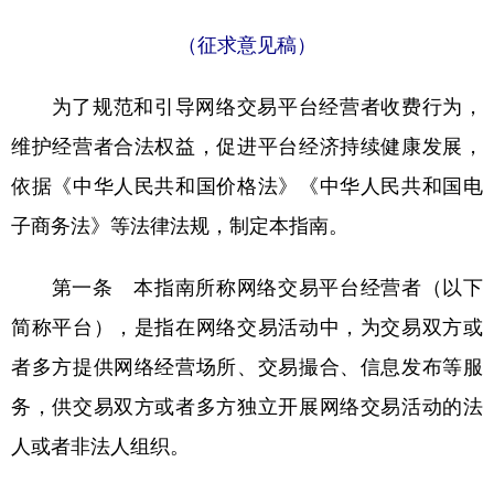
（征求意见稿）
学术中国
乡村振兴
银龄
溯源中国
城市
旅游
能源
会展
为了规范和引导网络交易平台经营者收费行为，
彩票
娱乐
时尚
悦读
维护经营者合法权益，促进平台经济持续健康发展，
公益
一带一路
亚太网
上市公司
依据《中华人民共和国价格法》《中华人民共和国电
子商务法》等法律法规，制定本指南。
文化产业
第一条 本指南所称网络交易平台经营者（以下
地方频道
简称平台），是指在网络交易活动中，为交易双方或
北京
天津
河北
山西
者多方提供网络经营场所、交易撮合、信息发布等服
务，供交易双方或者多方独立开展网络交易活动的法
辽宁
吉林
上海
江苏
人或者非法人组织。
浙江
安徽
福建
江西