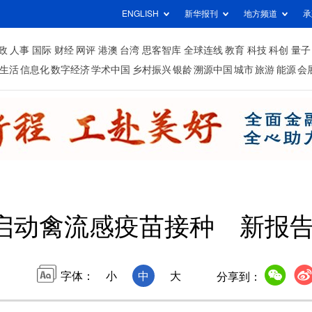
ENGLISH
新华报刊
地方频道
承
政
人事
国际
财经
网评
港澳
台湾
思客智库
全球连线
教育
科技
科创
量子
生活
信息化
数字经济
学术中国
乡村振兴
银龄
溯源中国
城市
旅游
能源
会
启动禽流感疫苗接种 新报
字体：
小
中
大
分享到：