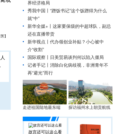
界经济格局
秀我中国丨
“蹭饭书记”这个饭蹭得为什么
就“中”
新华全媒+丨
这家要保级的中超球队，副总
还在直播带货
丽芳】
新华视点丨
代办领创业补贴？小心被中
介“收割”
国际观察丨
日美贸易谈判何以陷入僵局
记者手记丨消除白化病歧视，非洲青年不
人
再“避光”而行
走进祖国陆地最东端
探访福州水上朝贡航线
故宫还可以这么看