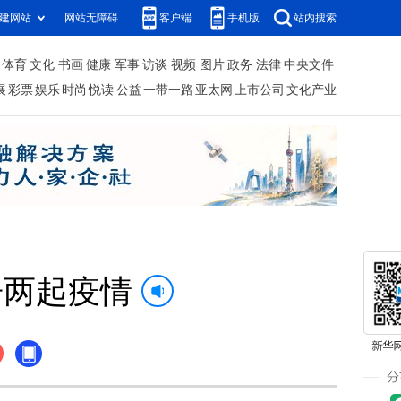
建网站
网站无障碍
客户端
手机版
站内搜索
体育
文化
书画
健康
军事
访谈
视频
图片
政务
法律
中央文件
展
彩票
娱乐
时尚
悦读
公益
一带一路
亚太网
上市公司
文化产业
告两起疫情