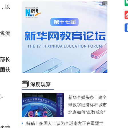
，以
禽流
部长
多国获
深度观察
失。
新华全媒头条丨
建全
球数字经济标杆城市
北京如何“点数成金”
特稿丨多国人士认为全球南方正在重塑世
禽或