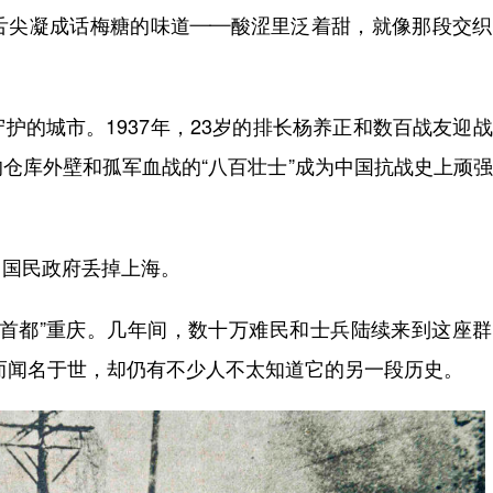
尖凝成话梅糖的味道——酸涩里泛着甜，就像那段交织
的城市。1937年，23岁的排长杨养正和数百战友迎
仓库外壁和孤军血战的“八百壮士”成为中国抗战史上顽
国民政府丢掉上海。
都”重庆。几年间，数十万难民和士兵陆续来到这座群
而闻名于世，却仍有不少人不太知道它的另一段历史。