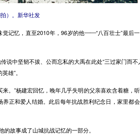
拍）。新华社发
忆，直至2010年，96岁的他——“八百壮士”最后
。
说中坚韧不拔、公而忘私的大禹在此处“三过家门而不入
英雄”。
来。”杨建宏回忆，晚年几乎失明的父亲喜欢含着糖，听
，杨养正和爱人结婚。此后每年抗战胜利纪念日，家里都
他的故事成了山城抗战记忆的一部分。