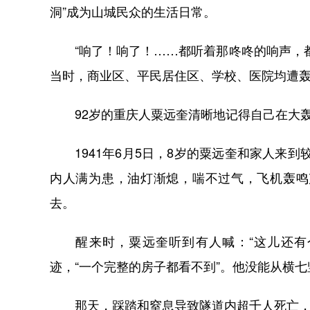
洞”成为山城民众的生活日常。
“响了！响了！……都听着那咚咚的响声，都
当时，商业区、平民居住区、学校、医院均遭
92岁的重庆人粟远奎清晰地记得自己在大轰
1941年6月5日，8岁的粟远奎和家人来到较
内人满为患，油灯渐熄，喘不过气，飞机轰鸣
去。
醒来时，粟远奎听到有人喊：“这儿还有个
迹，“一个完整的房子都看不到”。他没能从横
那天，踩踏和窒息导致隧道内超千人死亡，酿