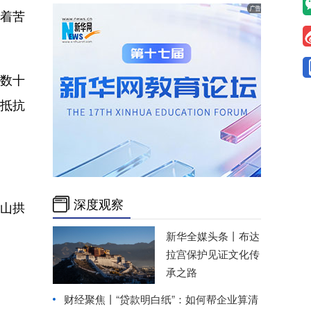
着苦
战数十
强抵抗
深度观察
山拱
新华全媒头条丨
布达
拉宫保护见证文化传
承之路
财经聚焦丨“贷款明白纸”：如何帮企业算清