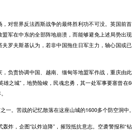
，对世界反法西斯战争的最终胜利功不可没。英国前首
致盟军在中东的全部阵地崩溃，而能够避免上述局势出现
塔夫罗夫斯基认为，若非中国拖住日军主力，轴心国或已
，负责协调中国、越南、缅甸等地盟军作战，重庆由此
英雄之城”，地势险峻，民魂忠勇，其一处军事要塞曾在6
年。
一。苦战的记忆散落在这座山城的1600多个防空洞中
轰炸，企图“以炸迫降”，摧毁抵抗意志。空袭警报和“