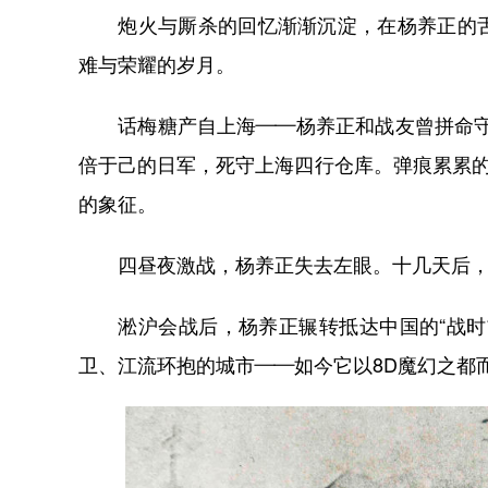
炮火与厮杀的回忆渐渐沉淀，在杨养正的舌
难与荣耀的岁月。
话梅糖产自上海——杨养正和战友曾拼命守护
倍于己的日军，死守上海四行仓库。弹痕累累的
的象征。
四昼夜激战，杨养正失去左眼。十几天后，
淞沪会战后，杨养正辗转抵达中国的“战时首
卫、江流环抱的城市——如今它以8D魔幻之都