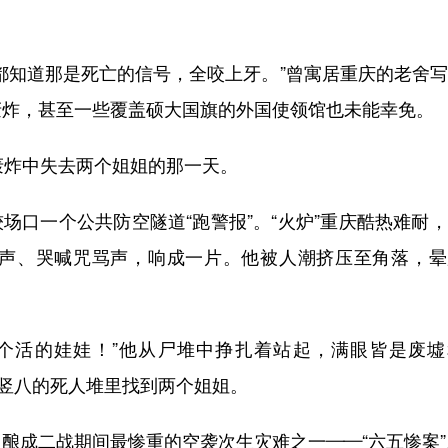
知道那是死亡的信号，全咬上牙。”曾寓居重庆的老舍写
轰炸，甚至一些覆盖硕大国旗的外国使领馆也未能幸免。
炸中失去两个姐姐的那一天。
场口一个公共防空隧道“跑警报”。“火炉”重庆酷热难耐
声、哭喊咒骂声，响成一片。他被人潮挤压至角落，晕
活的娃娃！”他从尸堆中挣扎着站起，满眼皆是废墟
七竖八的死人堆里找到两个姐姐。
成二战期间最惨重的空袭次生灾难之一——“六五惨案”