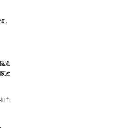
道。
，隧道
厥过
和血
。