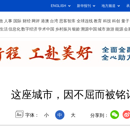
ENGLISH
新华报刊
地方频道
承
政
人事
国际
财经
网评
港澳
台湾
思客智库
全球连线
教育
科技
科创
量子
生活
信息化
数字经济
学术中国
乡村振兴
银龄
溯源中国
城市
旅游
能源
会
这座城市，因不屈而被铭
字体：
小
中
大
分享到：