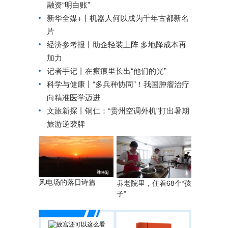
融资“明白账”
新华全媒+丨
机器人何以成为千年古都新名
片
经济参考报丨
助企轻装上阵 多地降成本再
加力
记者手记丨在瘢痕里长出“他们的光”
科学与健康丨“多兵种协同”！我国肿瘤治疗
向精准医学迈进
文旅新探丨铜仁：“贵州空调外机”打出暑期
旅游逆袭牌
风电场的落日诗篇
养老院里，住着68个“孩
子”