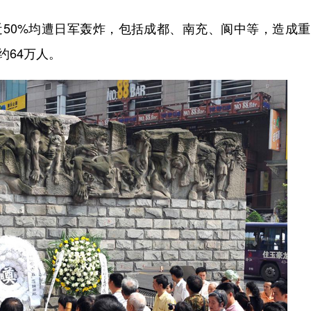
50%均遭日军轰炸，包括成都、南充、阆中等，造成重
约64万人。