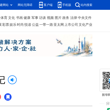
建网站
网站无障碍
客户端
手机版
站内搜索
体育
文化
书画
健康
军事
访谈
视频
图片
政务
法律
中央文件
展
彩票
娱乐
时尚
悦读
公益
一带一路
亚太网
上市公司
文化产业
记