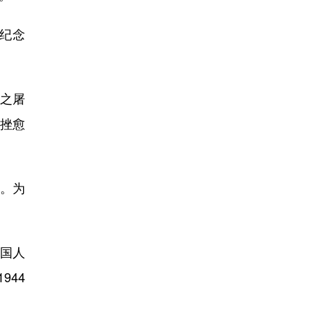
纪念
之屠
愈挫愈
。为
国人
944