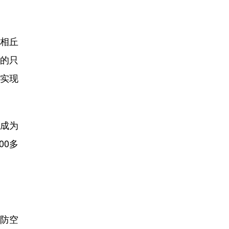
相丘
的只
实现
成为
00多
。
钻防空