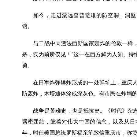
如今，走进粟远奎曾避难的防空洞，洞壁阴
馆。
与二战中同遭法西斯国家轰炸的伦敦一样，重
杀，实为前所仅见！”这一在西方鲜为人知、持
勇。
在日军炸弹爆炸形成的一处弹坑上，重庆人竖
防轰炸，木塔通体涂成深灰色。有市民在炸塌的
战争是苦难史，也是抵抗史。《时代》杂志的
紧密团结，靠着对伟大中国的信念，以及从日本
年，时任美国总统罗斯福亲笔致信重庆市，称赞