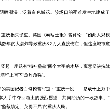
暗潮湿，泛着白色碱花。较场口的死难发生地建成了
庆损失惨重。英国《泰晤士报》曾评论：“如此大规模
续数年的大轰炸导致重庆3.2万人直接伤亡，但这座城市
起一座题有“精神堡垒”四个大字的木塔，寓意坚决抗战
墙壁上写下“愈炸愈强”。
美国记者白修德曾写道：“重庆一役……是成千上万中
人手中夺回领土的强烈愿望，共同经历的一段故事。”1
“坚毅镇定、英勇不屈”的重庆人民。