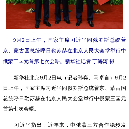
学术中国
乡村振兴
银龄
溯源中国
城市
旅游
能源
会展
彩票
娱乐
时尚
悦读
9月2日上午，国家主席习近平同俄罗斯总统普
公益
一带一路
亚太网
上市公司
京、蒙古国总统呼日勒苏赫在北京人民大会堂举行中
文化产业
俄蒙三国元首第七次会晤。
新华社记者 丁海涛 摄
新华社北京9月2日电（记者孙奕、马卓言）9月2
地方频道
日上午，国家主席习近平同俄罗斯总统普京、蒙古国
北京
天津
河北
山西
总统呼日勒苏赫在北京人民大会堂举行中俄蒙三国元
辽宁
吉林
上海
江苏
首第七次会晤。
浙江
安徽
福建
江西
习近平指出，近年来，中俄蒙三方合作稳步发