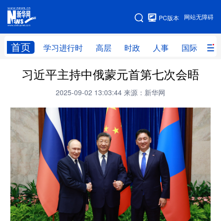
手机版
网站无障碍
PC版本
网站地图
首页
学习进行时
高层
时政
人事
国际
财
习近平主持中俄蒙元首第七次会晤
学习进行时
高层
时政
人事
2025-09-02 13:03:44
来源：新华网
国际
财经
网评
港澳
台湾
思客智库
全球连线
教育
科技
科创
量子
体育
文化
书画
健康
军事
访谈
视频
图片
政务
法律
中央文件
金融
汽车
食品
人居
信息化
数字经济