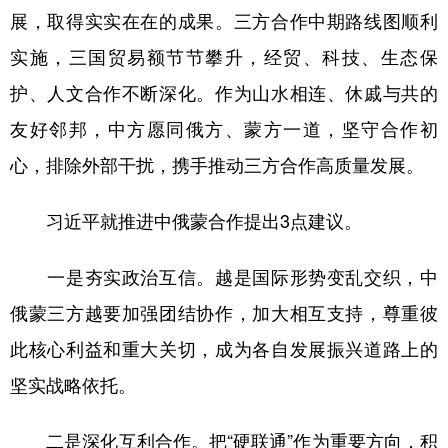
山东
河南
湖北
湖南
展，取得实实在在的成果。三方合作中期路线图顺利
广东
广西
海南
重庆
实施，三国贸易额节节攀升，经贸、科技、生态保
四川
贵州
云南
西藏
护、人文合作不断深化。作为山水相连、休戚与共的
友好邻邦，中方愿同俄方、蒙方一道，坚守合作初
陕西
甘肃
青海
宁夏
心，排除外部干扰，携手推动三方合作高质量发展。
新疆
内蒙古
黑龙江
习近平就推进中俄蒙合作提出3点建议。
多语种频道
一是夯实政治互信。越是国际形势变乱交织，中
English
Español
Français
عربى
俄蒙三方越要加强团结协作，加大相互支持，尊重彼
Русский язык
日本語
한국어
此核心利益和重大关切，成为各自发展振兴道路上的
Deutsch
Português
坚实战略依托。
二是深化互利合作。把“硬联通”作为重要方向，积