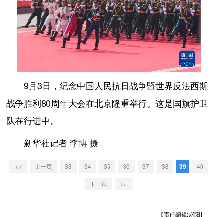
9月3日，纪念中国人民抗日战争暨世界反法西斯
战争胜利80周年大会在北京隆重举行。这是国旗护卫
队在行进中。
新华社记者 李博 摄
|<<
上一页
33
34
35
36
37
38
39
40
下一页
>>|
【责任编辑:赵阳】