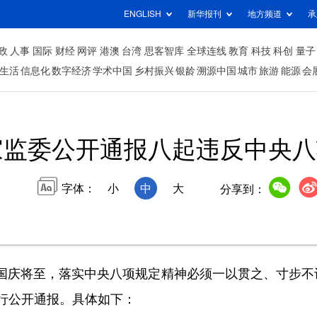
ENGLISH
新华报刊
地方频道
承
政
人事
国际
财经
网评
港澳
台湾
思客智库
全球连线
教育
科技
科创
量子
生活
信息化
数字经济
学术中国
乡村振兴
银龄
溯源中国
城市
旅游
能源
会
家监委公开通报八起违反中央八
字体：
小
中
大
分享到：
国庆将至，落实中央八项规定精神必须一以贯之、寸步不
行公开通报。具体如下：