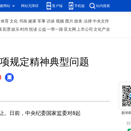
建网站
网站无障碍
客户端
手机版
站内搜索
体育
文化
书画
健康
军事
访谈
视频
图片
政务
法律
中央文件
展
彩票
娱乐
时尚
悦读
公益
一带一路
亚太网
上市公司
文化产业
项规定精神典型问题
让。日前，中央纪委国家监委对8起