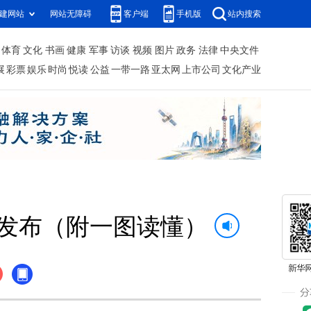
建网站
网站无障碍
客户端
手机版
站内搜索
体育
文化
书画
健康
军事
访谈
视频
图片
政务
法律
中央文件
展
彩票
娱乐
时尚
悦读
公益
一带一路
亚太网
上市公司
文化产业
发布（附一图读懂）