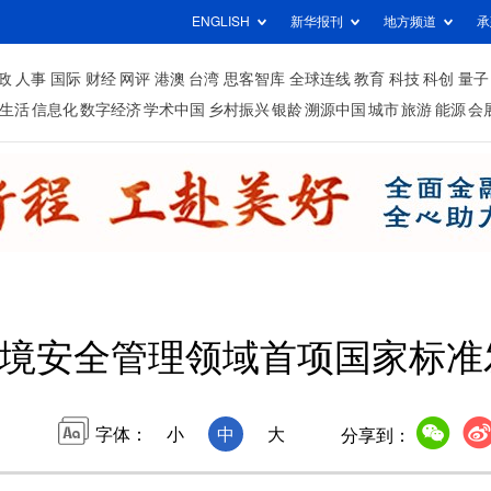
ENGLISH
新华报刊
地方频道
承
政
人事
国际
财经
网评
港澳
台湾
思客智库
全球连线
教育
科技
科创
量子
生活
信息化
数字经济
学术中国
乡村振兴
银龄
溯源中国
城市
旅游
能源
会
境安全管理领域首项国家标准
字体：
小
中
大
分享到：