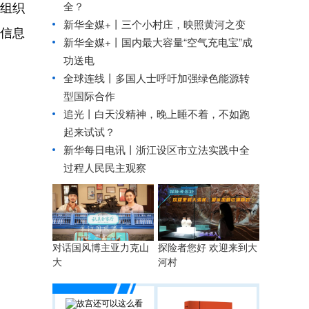
全？
组织
新华全媒+丨
三个小村庄，映照黄河之变
信息
新华全媒+丨
国内最大容量“空气充电宝”成
功送电
全球连线丨
多国人士呼吁加强绿色能源转
型国际合作
追光丨
白天没精神，晚上睡不着，不如跑
起来试试？
新华每日电讯丨
浙江设区市立法实践中全
过程人民民主观察
探险者您好 欢迎来到大
对话国风博主亚力克山
河村
大