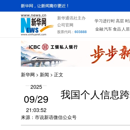
新华通讯社主办
学习进行时
高层
时
公司官网
金融
汽车
食品
人居
股票代码：
603888
新华网
>
新闻
> 正文
2025
我国个人信息跨
09/29
21:03:52
来源：市说新语微信公众号