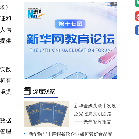
求》
认证和
人信
提供
实践
将有
深度观察
境提
新华全媒头条丨
发展
之光照亮文明之路
数据
——聚焦智库报告
管理
新华解码丨连锁餐饮企业如何管好食品安