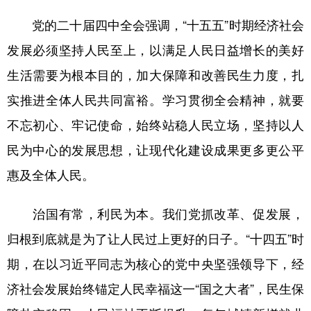
党的二十届四中全会强调，“十五五”时期经济社会
学术中国
乡村振兴
银龄
溯源中国
发展必须坚持人民至上，以满足人民日益增长的美好
城市
旅游
能源
会展
生活需要为根本目的，加大保障和改善民生力度，扎
彩票
娱乐
时尚
悦读
实推进全体人民共同富裕。学习贯彻全会精神，就要
公益
一带一路
亚太网
上市公司
不忘初心、牢记使命，始终站稳人民立场，坚持以人
文化产业
民为中心的发展思想，让现代化建设成果更多更公平
惠及全体人民。
地方频道
治国有常，利民为本。我们党抓改革、促发展，
北京
天津
河北
山西
归根到底就是为了让人民过上更好的日子。“十四五”时
辽宁
吉林
上海
江苏
期，在以习近平同志为核心的党中央坚强领导下，经
浙江
安徽
福建
江西
济社会发展始终锚定人民幸福这一“国之大者”，民生保