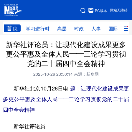
手机版
网站无障碍
PC版本
网站地图
首页
学习进行时
高层
时政
人事
国际
财
新华社评论员：让现代化建设成果更多
学习进行时
高层
时政
人事
更公平惠及全体人民——三论学习贯彻
国际
财经
网评
港澳
党的二十届四中全会精神
台湾
思客智库
全球连线
教育
2025-10-26 23:50:14
来源：新华网
科技
科创
量子
体育
新华社北京10月26日电
题：让现代化建设成果更
文化
书画
健康
军事
多更公平惠及全体人民——三论学习贯彻党的二十届
访谈
视频
图片
政务
四中全会精神
法律
中央文件
金融
汽车
新华社评论员
食品
人居
信息化
数字经济