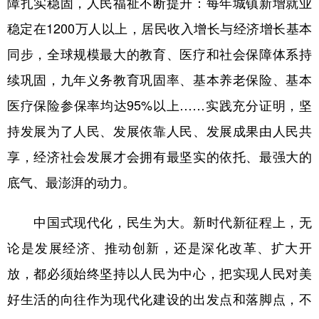
障扎实稳固，人民福祉不断提升：每年城镇新增就业
山东
河南
湖北
湖南
稳定在1200万人以上，居民收入增长与经济增长基本
广东
广西
海南
重庆
同步，全球规模最大的教育、医疗和社会保障体系持
四川
贵州
云南
西藏
续巩固，九年义务教育巩固率、基本养老保险、基本
陕西
甘肃
青海
宁夏
医疗保险参保率均达95%以上……实践充分证明，坚
新疆
内蒙古
黑龙江
持发展为了人民、发展依靠人民、发展成果由人民共
享，经济社会发展才会拥有最坚实的依托、最强大的
多语种频道
底气、最澎湃的动力。
English
Español
Français
عربى
中国式现代化，民生为大。新时代新征程上，无
Русский язык
日本語
한국어
论是发展经济、推动创新，还是深化改革、扩大开
Deutsch
Português
放，都必须始终坚持以人民为中心，把实现人民对美
好生活的向往作为现代化建设的出发点和落脚点，不