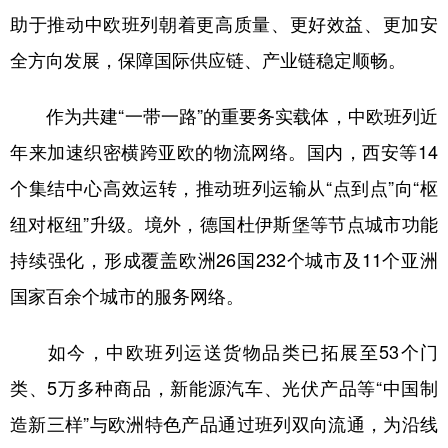
山东
河南
湖北
湖南
助于推动中欧班列朝着更高质量、更好效益、更加安
广东
广西
海南
重庆
全方向发展，保障国际供应链、产业链稳定顺畅。
四川
贵州
云南
西藏
作为共建“一带一路”的重要务实载体，中欧班列近
陕西
甘肃
青海
宁夏
年来加速织密横跨亚欧的物流网络。国内，西安等14
新疆
内蒙古
黑龙江
个集结中心高效运转，推动班列运输从“点到点”向“枢
纽对枢纽”升级。境外，德国杜伊斯堡等节点城市功能
多语种频道
持续强化，形成覆盖欧洲26国232个城市及11个亚洲
English
Español
Français
عربى
国家百余个城市的服务网络。
Русский язык
日本語
한국어
如今，中欧班列运送货物品类已拓展至53个门
Deutsch
Português
类、5万多种商品，新能源汽车、光伏产品等“中国制
造新三样”与欧洲特色产品通过班列双向流通，为沿线