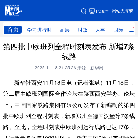
手机版
网站无障碍
PC版本
网站地图
首页
学习进行时
高层
时政
人事
国际
财
第四批中欧班列全程时刻表发布 新增7条
学习进行时
高层
时政
人事
线路
国际
财经
网评
港澳
2025-11-18 21:25:26
来源：新华网
台湾
思客智库
全球连线
教育
新华社西安11月18日电（记者张斌）11月18日，
科技
科创
量子
体育
第二届中欧班列国际合作论坛在陕西西安举办。论坛
文化
书画
健康
军事
上，中国国家铁路集团有限公司发布了新编制的第四
访谈
视频
图片
政务
批中欧班列全程时刻表，新增郑州至德国汉堡等7条线
法律
中央文件
金融
汽车
路。至此，全程时刻表中欧班列运行线路已达17条，
食品
人居
信息化
数字经济