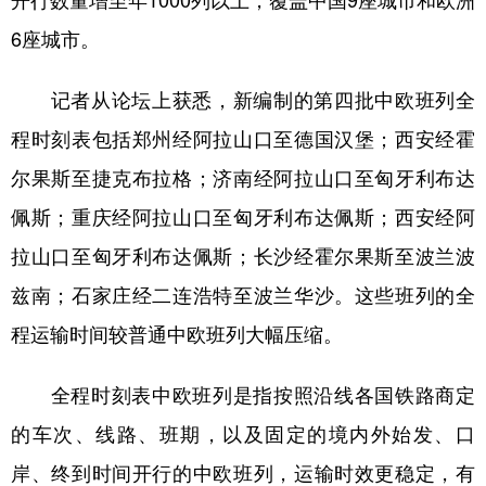
开行数量增至年1000列以上，覆盖中国9座城市和欧洲
6座城市。
学术中国
乡村振兴
银龄
溯源中国
城市
旅游
能源
会展
记者从论坛上获悉，新编制的第四批中欧班列全
彩票
娱乐
时尚
悦读
程时刻表包括郑州经阿拉山口至德国汉堡；西安经霍
尔果斯至捷克布拉格；济南经阿拉山口至匈牙利布达
公益
一带一路
亚太网
上市公司
佩斯；重庆经阿拉山口至匈牙利布达佩斯；西安经阿
文化产业
拉山口至匈牙利布达佩斯；长沙经霍尔果斯至波兰波
兹南；石家庄经二连浩特至波兰华沙。这些班列的全
地方频道
程运输时间较普通中欧班列大幅压缩。
北京
天津
河北
山西
全程时刻表中欧班列是指按照沿线各国铁路商定
辽宁
吉林
上海
江苏
的车次、线路、班期，以及固定的境内外始发、口
浙江
安徽
福建
江西
岸、终到时间开行的中欧班列，运输时效更稳定，有