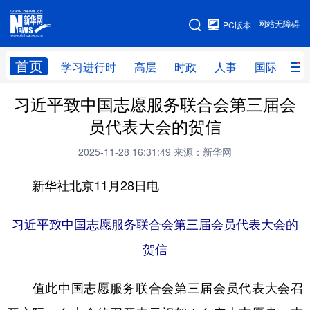
手机版
网站无障碍
PC版本
网站地图
首页
学习进行时
高层
时政
人事
国际
财
习近平致中国志愿服务联合会第三届会
学习进行时
高层
时政
人事
员代表大会的贺信
国际
财经
网评
港澳
2025-11-28 16:31:49
来源：新华网
台湾
思客智库
全球连线
教育
新华社北京11月28日电
科技
科创
量子
体育
文化
书画
健康
军事
习近平致中国志愿服务联合会第三届会员代表大会的
贺信
访谈
视频
图片
政务
法律
中央文件
金融
汽车
值此中国志愿服务联合会第三届会员代表大会召
食品
人居
信息化
数字经济