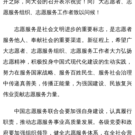
开之际，向大会的召开表示祝贺！向广大志愿者、志
愿服务组织、志愿服务工作者致以问候！
学术中国
乡村振兴
银龄
溯源中国
城市
旅游
能源
会展
志愿服务是社会文明进步的重要标志，是志愿者
彩票
娱乐
时尚
悦读
服务他人、奉献社会的重要渠道。新征程上，希望广
公益
一带一路
亚太网
上市公司
大志愿者、志愿服务组织、志愿服务工作者大力弘扬
志愿精神，积极投身中国式现代化建设的生动实践，
文化产业
努力在服务国家战略、服务百姓民生、服务社会治理
中传递真善美，传播正能量，为强国建设、民族复兴
地方频道
伟业贡献志愿服务力量。
北京
天津
河北
山西
中国志愿服务联合会要加强自身建设，认真履行
辽宁
吉林
上海
江苏
职责，推动志愿服务事业高质量发展。各级党委和政
浙江
安徽
福建
江西
府要加强组织领导，健全志愿服务体系，在全社会营