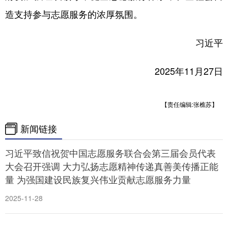
山东
河南
湖北
湖南
造支持参与志愿服务的浓厚氛围。
广东
广西
海南
重庆
习近平
四川
贵州
云南
西藏
陕西
甘肃
青海
宁夏
2025年11月27日
新疆
内蒙古
黑龙江
【责任编辑:张樵苏】
多语种频道
新闻链接
English
Español
Français
عربى
习近平致信祝贺中国志愿服务联合会第三届会员代表
大会召开强调 大力弘扬志愿精神传递真善美传播正能
Русский язык
日本語
한국어
量 为强国建设民族复兴伟业贡献志愿服务力量
Deutsch
Português
2025-11-28