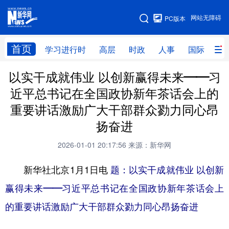
手机版
网站无障碍
PC版本
网站地图
首页
学习进行时
高层
时政
人事
国际
财
以实干成就伟业 以创新赢得未来——习
学习进行时
高层
时政
人事
近平总书记在全国政协新年茶话会上的
国际
财经
网评
港澳
重要讲话激励广大干部群众勠力同心昂
台湾
思客智库
全球连线
教育
扬奋进
科技
科创
量子
体育
2026-01-01 20:17:56
来源：新华网
文化
书画
健康
军事
新华社北京1月1日电
题：以实干成就伟业 以创新
访谈
视频
图片
政务
赢得未来——习近平总书记在全国政协新年茶话会上
的重要讲话激励广大干部群众勠力同心昂扬奋进
法律
中央文件
金融
汽车
食品
人居
信息化
数字经济