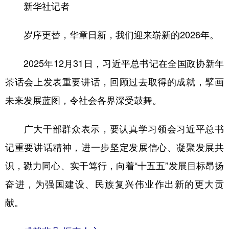
新华社记者
学术中国
乡村振兴
银龄
溯源中国
岁序更替，华章日新，我们迎来崭新的2026年。
城市
旅游
能源
会展
2025年12月31日，习近平总书记在全国政协新年
彩票
娱乐
时尚
悦读
茶话会上发表重要讲话，回顾过去取得的成就，擘画
公益
一带一路
亚太网
上市公司
未来发展蓝图，令社会各界深受鼓舞。
文化产业
广大干部群众表示，要认真学习领会习近平总书
地方频道
记重要讲话精神，进一步坚定发展信心、凝聚发展共
识，勠力同心、实干笃行，向着“十五五”发展目标昂扬
北京
天津
河北
山西
奋进，为强国建设、民族复兴伟业作出新的更大贡
辽宁
吉林
上海
江苏
献。
浙江
安徽
福建
江西