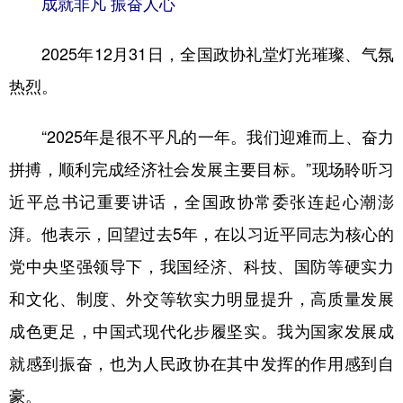
成就非凡 振奋人心
山东
河南
湖北
湖南
广东
广西
海南
重庆
2025年12月31日，全国政协礼堂灯光璀璨、气氛
四川
贵州
云南
西藏
热烈。
陕西
甘肃
青海
宁夏
“2025年是很不平凡的一年。我们迎难而上、奋力
新疆
内蒙古
黑龙江
拼搏，顺利完成经济社会发展主要目标。”现场聆听习
近平总书记重要讲话，全国政协常委张连起心潮澎
多语种频道
湃。他表示，回望过去5年，在以习近平同志为核心的
English
Español
Français
عربى
党中央坚强领导下，我国经济、科技、国防等硬实力
和文化、制度、外交等软实力明显提升，高质量发展
Русский язык
日本語
한국어
成色更足，中国式现代化步履坚实。我为国家发展成
Deutsch
Português
就感到振奋，也为人民政协在其中发挥的作用感到自
豪。