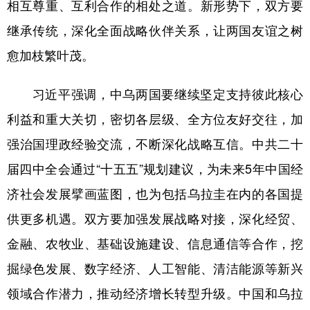
山东
河南
湖北
湖南
相互尊重、互利合作的相处之道。新形势下，双方要
继承传统，深化全面战略伙伴关系，让两国友谊之树
广东
广西
海南
重庆
愈加枝繁叶茂。
四川
贵州
云南
西藏
陕西
甘肃
青海
宁夏
习近平强调，中乌两国要继续坚定支持彼此核心
利益和重大关切，密切各层级、全方位友好交往，加
新疆
内蒙古
黑龙江
强治国理政经验交流，不断深化战略互信。中共二十
届四中全会通过“十五五”规划建议，为未来5年中国经
多语种频道
济社会发展擘画蓝图，也为包括乌拉圭在内的各国提
English
Español
Français
عربى
供更多机遇。双方要加强发展战略对接，深化经贸、
Русский язык
日本語
한국어
金融、农牧业、基础设施建设、信息通信等合作，挖
Deutsch
Português
掘绿色发展、数字经济、人工智能、清洁能源等新兴
领域合作潜力，推动经济增长转型升级。中国和乌拉