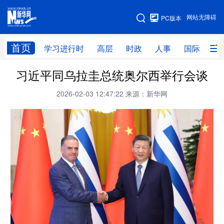
手机版
网站无障碍
PC版本
网站地图
首页
学习进行时
高层
时政
人事
国际
财
习近平同乌拉圭总统奥尔西举行会谈
学习进行时
高层
时政
人事
2026-02-03 12:47:22
来源：新华网
国际
财经
网评
港澳
台湾
思客智库
全球连线
教育
科技
科创
量子
体育
文化
书画
健康
军事
访谈
视频
图片
政务
法律
中央文件
金融
汽车
食品
人居
信息化
数字经济