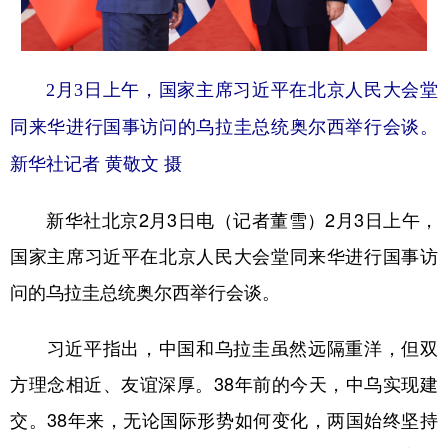
学术中国
乡村振兴
银龄
溯源中国
城市
旅游
能源
会展
2月3日上午，国家主席习近平在北京人民大会堂
彩票
娱乐
时尚
悦读
同来华进行国事访问的乌拉圭总统奥尔西举行会谈。
新华社记者 黄敬文 摄
公益
一带一路
亚太网
上市公司
文化产业
新华社北京2月3日电（记者董雪）2月3日上午，
国家主席习近平在北京人民大会堂同来华进行国事访
地方频道
问的乌拉圭总统奥尔西举行会谈。
北京
天津
河北
山西
习近平指出，中国和乌拉圭虽然远隔重洋，但双
辽宁
吉林
上海
江苏
方理念相近、友谊深厚。38年前的今天，中乌实现建
浙江
安徽
福建
江西
交。38年来，无论国际形势如何变化，两国始终坚持