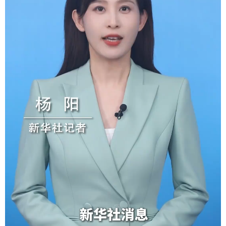
学术中国
乡村振兴
银龄
溯源中国
城市
旅游
能源
会展
彩票
娱乐
时尚
悦读
公益
一带一路
亚太网
上市公司
文化产业
地方频道
北京
天津
河北
山西
辽宁
吉林
上海
江苏
浙江
安徽
福建
江西