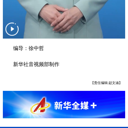
山东
河南
湖北
湖南
广东
广西
海南
重庆
四川
贵州
云南
西藏
陕西
甘肃
青海
宁夏
编导：徐中哲
新疆
内蒙古
黑龙江
新华社音视频部制作
多语种频道
【责任编辑:赵文涵】
English
Español
Français
عربى
Русский язык
日本語
한국어
Deutsch
Português