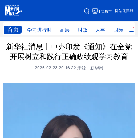
手机版
网站无障碍
PC版本
网站地图
首页
学习进行时
高层
时政
人事
国际
财
新华社消息丨中办印发《通知》在全党
学习进行时
高层
时政
人事
开展树立和践行正确政绩观学习教育
国际
财经
网评
港澳
2026-02-23 20:16:22
来源：新华网
台湾
思客智库
全球连线
教育
科技
科创
量子
体育
文化
书画
健康
军事
访谈
视频
图片
政务
法律
中央文件
金融
汽车
食品
人居
信息化
数字经济