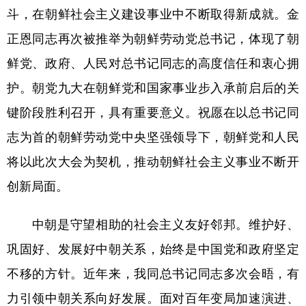
斗，在朝鲜社会主义建设事业中不断取得新成就。金
学术中国
乡村振兴
银龄
溯源中国
正恩同志再次被推举为朝鲜劳动党总书记，体现了朝
城市
旅游
能源
会展
鲜党、政府、人民对总书记同志的高度信任和衷心拥
彩票
娱乐
时尚
悦读
护。朝党九大在朝鲜党和国家事业步入承前启后的关
键阶段胜利召开，具有重要意义。祝愿在以总书记同
公益
一带一路
亚太网
上市公司
志为首的朝鲜劳动党中央坚强领导下，朝鲜党和人民
文化产业
将以此次大会为契机，推动朝鲜社会主义事业不断开
创新局面。
地方频道
中朝是守望相助的社会主义友好邻邦。维护好、
北京
天津
河北
山西
巩固好、发展好中朝关系，始终是中国党和政府坚定
辽宁
吉林
上海
江苏
不移的方针。近年来，我同总书记同志多次会晤，有
浙江
安徽
福建
江西
力引领中朝关系向好发展。面对百年变局加速演进、