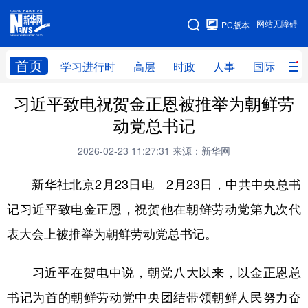
手机版
网站无障碍
PC版本
网站地图
首页
学习进行时
高层
时政
人事
国际
财
习近平致电祝贺金正恩被推举为朝鲜劳
学习进行时
高层
时政
人事
动党总书记
国际
财经
网评
港澳
2026-02-23 11:27:31
来源：新华网
台湾
思客智库
全球连线
教育
新华社北京2月23日电 2月23日，中共中央总书
科技
科创
量子
体育
记习近平致电金正恩，祝贺他在朝鲜劳动党第九次代
文化
书画
健康
军事
表大会上被推举为朝鲜劳动党总书记。
访谈
视频
图片
政务
习近平在贺电中说，朝党八大以来，以金正恩总
法律
中央文件
金融
汽车
书记为首的朝鲜劳动党中央团结带领朝鲜人民努力奋
食品
人居
信息化
数字经济