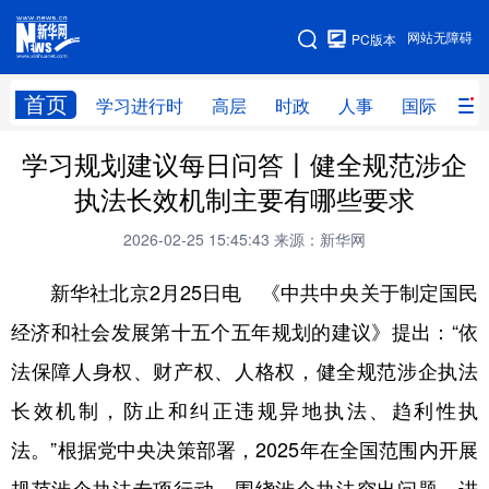
手机版
网站无障碍
PC版本
网站地图
首页
学习进行时
高层
时政
人事
国际
财
学习规划建议每日问答丨健全规范涉企
学习进行时
高层
时政
人事
执法长效机制主要有哪些要求
国际
财经
网评
港澳
2026-02-25 15:45:43
来源：新华网
台湾
思客智库
全球连线
教育
新华社北京2月25日电 《中共中央关于制定国民
科技
科创
量子
体育
经济和社会发展第十五个五年规划的建议》提出：“依
文化
书画
健康
军事
法保障人身权、财产权、人格权，健全规范涉企执法
访谈
视频
图片
政务
长效机制，防止和纠正违规异地执法、趋利性执
法律
中央文件
金融
汽车
法。”根据党中央决策部署，2025年在全国范围内开展
食品
人居
信息化
数字经济