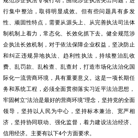
规范涉企执法专项行动，围绕涉企执法突出问题，进
行集中整治，取得明显成效。但有些问题具有多发
学术中国
乡村振兴
银龄
溯源中国
性、顽固性特点，需要从源头上、从完善执法司法体
城市
旅游
能源
会展
制机制上着力，常态化、长效化抓下去。健全规范涉
彩票
娱乐
时尚
悦读
企执法长效机制，对于依法保障企业权益，坚决防止
公益
一带一路
亚太网
上市公司
和纠正违规异地执法、趋利性执法，持续整治乱收
文化产业
费、乱罚款、乱检查、乱查封，打造市场化法治化国
际化一流营商环境，具有重要意义。这是一项长期任
地方频道
务和系统工程，必须全面贯彻落实习近平法治思想，
牢固树立“法治是最好的营商环境”理念，坚持党的全面
北京
天津
河北
山西
领导，坚持以人民为中心，坚持标本兼治、宽严相
辽宁
吉林
上海
江苏
济，坚持协同联动、强化监督，着力建设法治经济、
浙江
安徽
福建
江西
信用经济。主要有以下4个方面要求。