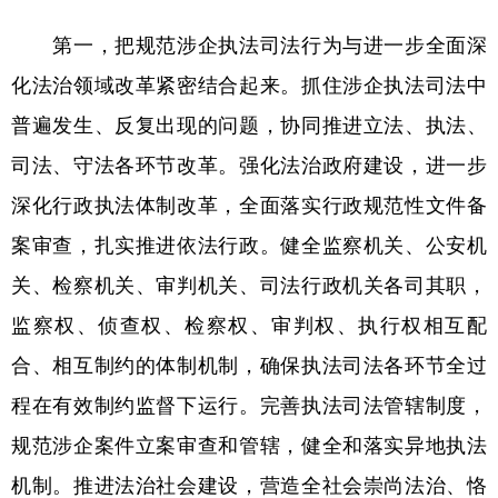
山东
河南
湖北
湖南
第一，把规范涉企执法司法行为与进一步全面深
广东
广西
海南
重庆
化法治领域改革紧密结合起来。抓住涉企执法司法中
四川
贵州
云南
西藏
普遍发生、反复出现的问题，协同推进立法、执法、
陕西
甘肃
青海
宁夏
司法、守法各环节改革。强化法治政府建设，进一步
新疆
内蒙古
黑龙江
深化行政执法体制改革，全面落实行政规范性文件备
案审查，扎实推进依法行政。健全监察机关、公安机
多语种频道
关、检察机关、审判机关、司法行政机关各司其职，
监察权、侦查权、检察权、审判权、执行权相互配
English
Español
Français
عربى
合、相互制约的体制机制，确保执法司法各环节全过
Русский язык
日本語
한국어
程在有效制约监督下运行。完善执法司法管辖制度，
Deutsch
Português
规范涉企案件立案审查和管辖，健全和落实异地执法
机制。推进法治社会建设，营造全社会崇尚法治、恪