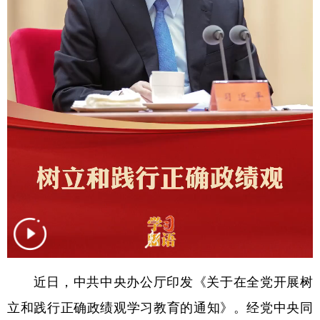
学术中国
乡村振兴
银龄
溯源中国
城市
旅游
能源
会展
彩票
娱乐
时尚
悦读
公益
一带一路
亚太网
上市公司
文化产业
地方频道
北京
天津
河北
山西
辽宁
吉林
上海
江苏
近日，中共中央办公厅印发《关于在全党开展树
浙江
安徽
福建
江西
立和践行正确政绩观学习教育的通知》。经党中央同