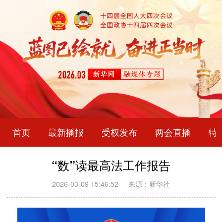
首页
最新播报
受权发布
两会直播
特
“数”读最高法工作报告
2026-03-09 15:46:52
来源：新华社