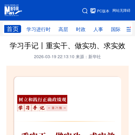
手机版
网站无障碍
PC版本
网站地图
首页
学习进行时
高层
时政
人事
国际
财
学习手记丨重实干、做实功、求实效
学习进行时
高层
时政
人事
2026-03-19 22:13:10
来源：新华社
国际
财经
网评
港澳
台湾
思客智库
全球连线
教育
科技
科创
量子
体育
文化
书画
健康
军事
访谈
视频
图片
政务
法律
中央文件
金融
汽车
食品
人居
信息化
数字经济