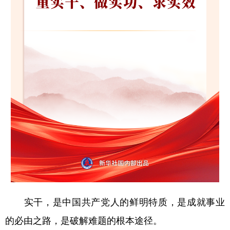
学术中国
乡村振兴
银龄
溯源中国
城市
旅游
能源
会展
彩票
娱乐
时尚
悦读
公益
一带一路
亚太网
上市公司
文化产业
地方频道
北京
天津
河北
山西
辽宁
吉林
上海
江苏
实干，是中国共产党人的鲜明特质，是成就事业
浙江
安徽
福建
江西
的必由之路，是破解难题的根本途径。