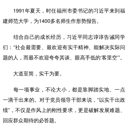
山东
河南
湖北
湖南
1991年夏天，时任福州市委书记的习近平来到福
广东
广西
海南
重庆
建师范大学，为1400多名师生作形势报告。
四川
贵州
云南
西藏
结合自己的成长经历，习近平同志谆谆告诫同学
陕西
甘肃
青海
宁夏
们：“社会最需要、最欢迎有实干精神、能解决实际问
新疆
内蒙古
黑龙江
题的人，而最不欢迎夸夸其谈、眼高手低的‘客里空’”。
多语种频道
大道至简，实干为要。
English
Español
Français
عربى
每一项事业，不论大小，都是靠脚踏实地、一点
Русский язык
日本語
한국어
一滴干出来的。对于党员领导干部来说，“以实干出政
Deutsch
Português
绩”，不仅是作风上的刚性要求，更是破解发展难题、
回应群众期待的必答题。