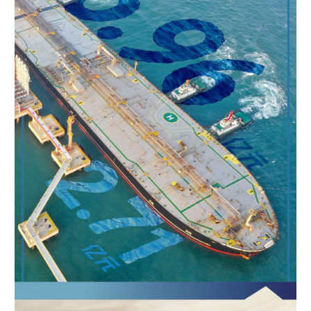
学术中国
乡村振兴
银龄
溯源中国
城市
旅游
能源
会展
彩票
娱乐
时尚
悦读
公益
一带一路
亚太网
上市公司
文化产业
地方频道
北京
天津
河北
山西
辽宁
吉林
上海
江苏
浙江
安徽
福建
江西