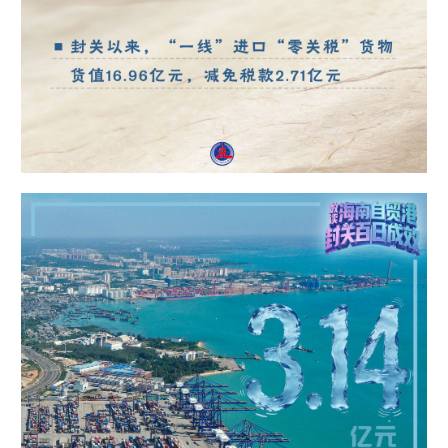
山东
河南
湖北
湖南
广东
广西
海南
重庆
四川
贵州
云南
西藏
陕西
甘肃
青海
宁夏
新疆
内蒙古
黑龙江
多语种频道
English
Español
Français
عربى
Русский язык
日本語
한국어
Deutsch
Português