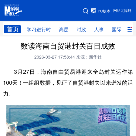
手机版
网站无障碍
PC版本
网站地图
首页
学习进行时
高层
时政
人事
国际
财
数读海南自贸港封关百日成效
学习进行时
高层
时政
人事
2026-03-27 17:58:44
来源：新华社
国际
财经
网评
港澳
3月27日，海南自由贸易港迎来全岛封关运作第
台湾
思客智库
全球连线
教育
100天！一组组数据，见证了自贸港封关以来迸发的活
科技
科创
量子
体育
力。
文化
书画
健康
军事
访谈
视频
图片
政务
法律
中央文件
金融
汽车
食品
人居
信息化
数字经济