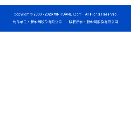
学术中国
乡村振兴
银龄
溯源中国
Copyright © 2000 - 2026 XINHUANET.com All Rights Reserved.
制作单位：新华网股份有限公司 版权所有：新华网股份有限公司
城市
旅游
能源
会展
彩票
娱乐
时尚
悦读
公益
一带一路
亚太网
上市公司
文化产业
地方频道
北京
天津
河北
山西
辽宁
吉林
上海
江苏
浙江
安徽
福建
江西