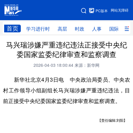
手机版
网站无障碍
PC版本
网站地图
首页
学习进行时
高层
时政
人事
国际
财
马兴瑞涉嫌严重违纪违法正接受中央纪
学习进行时
高层
时政
人事
委国家监委纪律审查和监察调查
国际
财经
网评
港澳
2026-04-03 18:00:44
来源：新华网
台湾
思客智库
全球连线
教育
新华社北京4月3日电 中央政治局委员、中央农
科技
科创
量子
体育
村工作领导小组副组长马兴瑞涉嫌严重违纪违法，目
文化
书画
健康
军事
前正接受中央纪委国家监委纪律审查和监察调查。
访谈
视频
图片
政务
法律
中央文件
金融
汽车
【责任编辑:刘阳】
食品
人居
信息化
数字经济