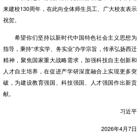
来建校130周年，在此向全体师生员工、广大校友表示
学术中国
乡村振兴
银龄
溯源中国
祝贺。
城市
旅游
能源
会展
希望你们坚持以新时代中国特色社会主义思想为
彩票
娱乐
时尚
悦读
指导，秉持“求实学、务实业”办学宗旨，传承弘扬西迁
公益
一带一路
亚太网
上市公司
精神，聚焦国家重大战略需求，加强科技自主创新和
文化产业
人才自主培养，在促进产学研深度融合上实现更多突
破，为建设教育强国、科技强国、人才强国作出新贡
地方频道
献。
北京
天津
河北
山西
习近平
辽宁
吉林
上海
江苏
浙江
安徽
福建
2026年4月7日
江西