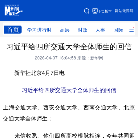
手机版
网站无障碍
PC版本
网站地图
首页
学习进行时
高层
时政
人事
国际
财
习近平给四所交通大学全体师生的回信
学习进行时
高层
时政
人事
2026-04-07 16:04:58
来源：新华网
国际
财经
网评
港澳
新华社北京4月7日电
台湾
思客智库
全球连线
教育
科技
科创
量子
体育
习近平给四所交通大学全体师生的回信
文化
书画
健康
军事
上海交通大学、西安交通大学、西南交通大学、北京
访谈
视频
图片
政务
交通大学全体师生：
法律
中央文件
金融
汽车
来信收悉。你们四所高校根脉相连，今年共同迎
食品
人居
信息化
数字经济