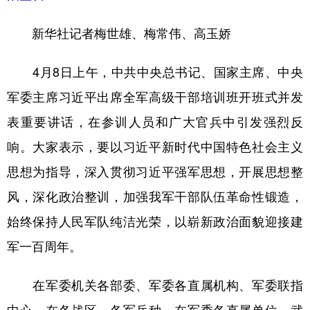
学术中国
乡村振兴
银龄
溯源中国
新华社记者梅世雄、梅常伟、高玉娇
城市
旅游
能源
会展
4月8日上午，中共中央总书记、国家主席、中央
彩票
娱乐
时尚
悦读
军委主席习近平出席全军高级干部培训班开班式并发
公益
一带一路
亚太网
上市公司
表重要讲话，在参训人员和广大官兵中引发强烈反
文化产业
响。大家表示，要以习近平新时代中国特色社会主义
思想为指导，深入贯彻习近平强军思想，开展思想整
地方频道
风，深化政治整训，加强我军干部队伍革命性锻造，
始终保持人民军队纯洁光荣，以崭新政治面貌迎接建
北京
天津
河北
山西
军一百周年。
辽宁
吉林
上海
江苏
在军委机关各部委、军委各直属机构、军委联指
浙江
安徽
福建
江西