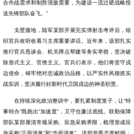
合作战需求和制胜强敌需要，为建设一流过硬战略投
送先锋部队奋飞。”
戈壁腹地，陆军某部开展完实弹射击考评后，组
织官兵收听收看习主席重要讲话。近年来，该部扎实
推行官兵恳谈会、机关蹲点帮建等务实举措，坚决破
除形式主义、官僚主义。官兵们表示，他们将坚守戍
边使命，铸牢绝对忠诚政治品格，以严实作风狠抓实
战实训，坚决履行好新时代卫国戍边的神圣职责。
在持续深化政治整训中，要扎紧制度笼子，让“特
事特办”既跑出“加速度”，又守住廉洁底线。联勤保障
部队某部厘清常规采购、应急采购界限，梳理形成应
急采购“正面清单”和“负面清单”。该部党委态度鲜明：