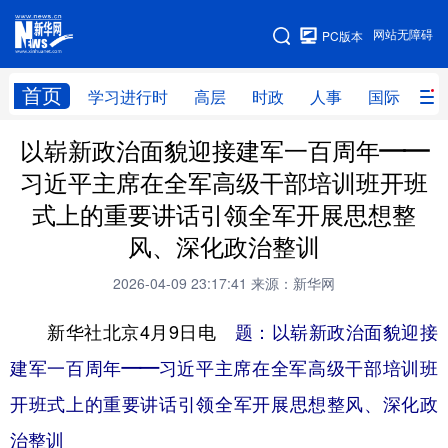
手机版
网站无障碍
PC版本
网站地图
首页
学习进行时
高层
时政
人事
国际
财
以崭新政治面貌迎接建军一百周年——
学习进行时
高层
时政
人事
习近平主席在全军高级干部培训班开班
国际
财经
网评
港澳
式上的重要讲话引领全军开展思想整
台湾
思客智库
全球连线
教育
风、深化政治整训
科技
科创
量子
体育
2026-04-09 23:17:41
来源：新华网
文化
书画
健康
军事
新华社北京4月9日电
题：以崭新政治面貌迎接
访谈
视频
图片
政务
建军一百周年——习近平主席在全军高级干部培训班
开班式上的重要讲话引领全军开展思想整风、深化政
法律
中央文件
金融
汽车
治整训
食品
人居
信息化
数字经济