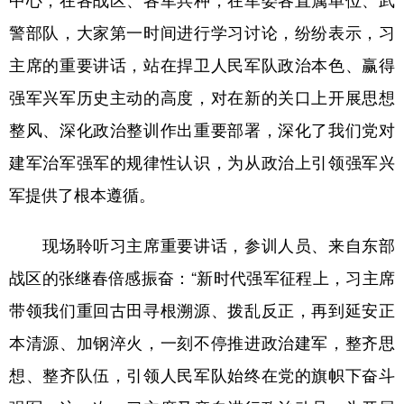
中心，在各战区、各军兵种，在军委各直属单位、武
山东
河南
湖北
湖南
警部队，大家第一时间进行学习讨论，纷纷表示，习
广东
广西
海南
重庆
主席的重要讲话，站在捍卫人民军队政治本色、赢得
四川
贵州
云南
西藏
强军兴军历史主动的高度，对在新的关口上开展思想
陕西
甘肃
青海
宁夏
整风、深化政治整训作出重要部署，深化了我们党对
新疆
内蒙古
黑龙江
建军治军强军的规律性认识，为从政治上引领强军兴
军提供了根本遵循。
多语种频道
现场聆听习主席重要讲话，参训人员、来自东部
English
Español
Français
عربى
战区的张继春倍感振奋：“新时代强军征程上，习主席
Русский язык
日本語
한국어
带领我们重回古田寻根溯源、拨乱反正，再到延安正
Deutsch
Português
本清源、加钢淬火，一刻不停推进政治建军，整齐思
想、整齐队伍，引领人民军队始终在党的旗帜下奋斗